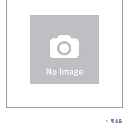
＞ 用语集