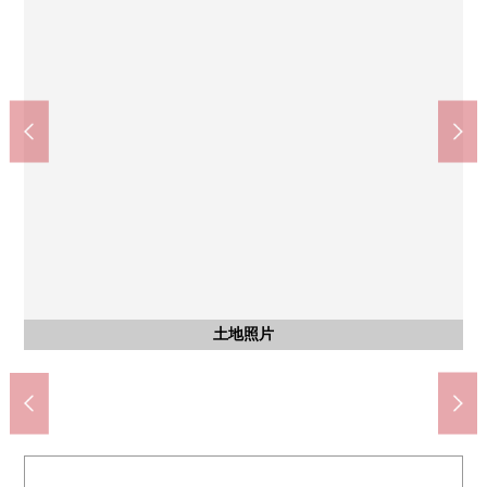
阪急电铁千里线线"关大前"车站(约930m)
全家便利店吹田山手3丁目商店(约450m)
关西超市佐井寺商店(约1100m)
吹田市立丰津中学(约2100m)
吹田市立山手小学(约670m)
LIFE丰津商店(约1100m)
含有前面道路的外观
土地照片
土地照片
土地照片