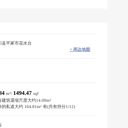
川县平冢市花水台
> 周边地图
.84
1494.47
m²/
sqf
建筑退缩尺度大约14.00m²
的私道大约 164.81m² 有(共有持分1/12)
权