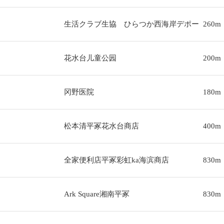
生活クラブ生協 ひらつか西海岸デポー
260m
花水台儿童公园
200m
冈野医院
180m
松本清平冢花水台商店
400m
全家便利店平冢彩虹ka海滨商店
830m
Ark Square湘南平冢
830m