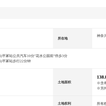
神奈
所在地
)平冢站公共汽车10分"花水公园前"停歩3分
)平冢站步行22分钟
138
土地面积
※含有
※另外
所有
土地权利