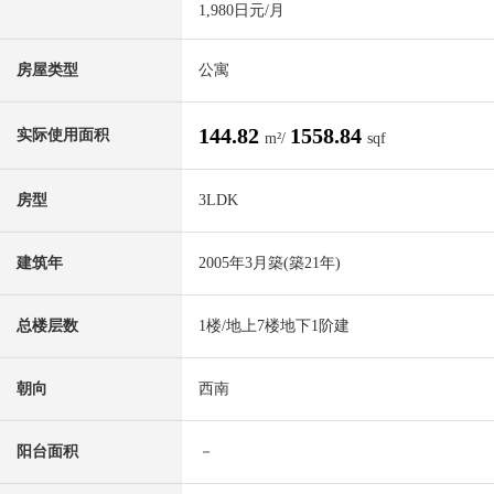
1,980日元/月
房屋类型
公寓
144.82
1558.84
实际使用面积
m²/
sqf
房型
3LDK
建筑年
2005年3月築(築21年)
总楼层数
1楼/地上7楼地下1阶建
朝向
西南
阳台面积
－