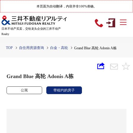
本页面为自动翻译，内容并非100%准确。
日本不动产买卖，交给龙头企业的三井不动产
Realty
TOP
自住用房源查询
白金・高轮
Grand Blue 高轮 Adonis A栋
Grand Blue 高轮 Adonis A栋
公寓
带租约的房子