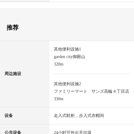
推荐
其他便利设施1
garden city御殿山
320m
周边施设
其他便利设施2
ファミリーマート サンズ高輪４丁目店
330m
设备
走入式鞋柜，步入式衣帽间
公共设备
24小时可外出丢垃圾