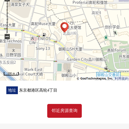
○ 实际使用面积144.82平米，3LDK+WIC+SIC的房型
○ 1楼部分南西住戸
○ 约17.0张塌塌米宽敞的生活
○ 考虑家务流迹线的2WAY的厨房
○ 双盆的盥洗台
−
○ 对2个地方厕所有
○ 1822尺寸的浴室
○ 约4.0张塌塌米学习房有
○ 最大天花板高度2,600m(客厅·餐厅，西式房间)
○ 约17.10张塌塌米私人的Court有
100 m
利用規約
■ Grand Blue 高轮
地址
东京都港区高轮4丁目
Adonis━━━━━━━━━━━━━━━・・・・・
邻近房源查询
○ 在在"高轮"的高地的清静的住宅区伫立的低层Residence
○ 株式会社竹中工务店施工
○ 入口防盗门系统