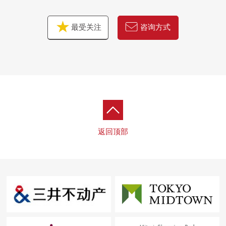
○ konshierujiesabisu
○ 专用贮藏室有
最受关注
咨询方式
○ 智能快递柜有
○ 双重的地板.2层天花板构造
○ 可饲养宠物（有规定）
■ 可以4车站10路线使用的交通
━━━━━━━━━━━━━━━・・・・・
返回顶部
○ JR山手线、京浜东北线、横须贺线、东海道线、京急本
线"品川"车站步行11分钟
○ JR山手线、东急池上线、都营浅草线"五反田"车站步行
12分钟
○ 都营浅草线"高轮台"车站步行12分钟
○ JR山手线、埼京线、湘南新宿线、东京临海高速铁
道"大崎"车站步行14分钟