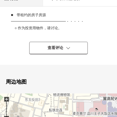
■ 带租约的房子房源
━━━━━━━━━━━━━━━・・・・・
○ 作为投资用物件，请讨论。
○ 年预测租金：8,040,000日元
○ 年预测回报率：约2.6%
查看评论
※回报率是为相对于售价的一年的租金收入(包括公益金等
在内)的比例保持公共税费其他相关房产需要的费用的扣除
前的数据。然而，预测租金、预测回报率在租金行情的基
础上加上空房部分的租金，假定客满的时候，计算了。
※租金收入确实历时将来不是保证能够得到的东西。
周边地图
※租赁合同需交接
+
■ 房间的特徴
━━━━━━━━━━━━━━━・・・・・