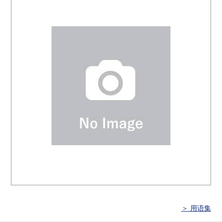
＞ 用语集