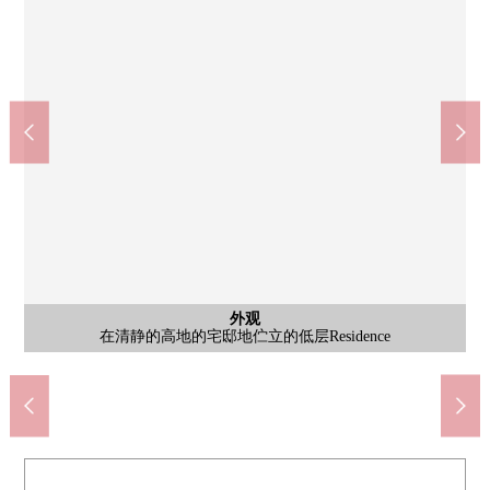
共有部分
共有部分
其他内省
共有部分
共有部分
外观
入口
入口
大厅
大厅
在清静的高地的宅邸地伫立的低层Residence
主要的休息室。成熟稳重的大厅入口
在入口的前面的泊车走道部分
信箱和智能快递柜
专用贮藏室有
入口防盗门
物业管理处
EV礼堂
休息室
内走廊