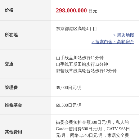
298,000,000
价格
日元
东京都港区高轮4丁目
所在地
> 周边地图
> 搜索白金・高轮房产
山手线品川站步行11分钟
交通
山手线五反田站步行12分钟
都营浅草线高轮台站步行12分钟
管理费
39,000日元/月
维修基金
69,500日元/月
街委会费负担金额300日元/月，私人的
Garden使用费500日元/月，CATV 965日
其他费用
元/月，网络1,540日元/月，家居安全费