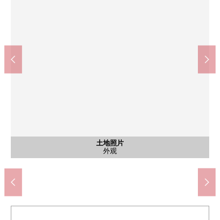
三鹰市立北野小学(约480m)
含有前面道路的外观
土地照片
土地照片
土地照片
土地照片
土地照片
土地照片
作为专用通路部分停车场，也可以灵活使用。(出自※车型的)
从当地西侧拍摄。正面临私道，有开放感觉。
三鹰市立第6中学(约830m)
西侧道路的样子
步行8分钟。
当地的样子
当地西侧
外观
外观