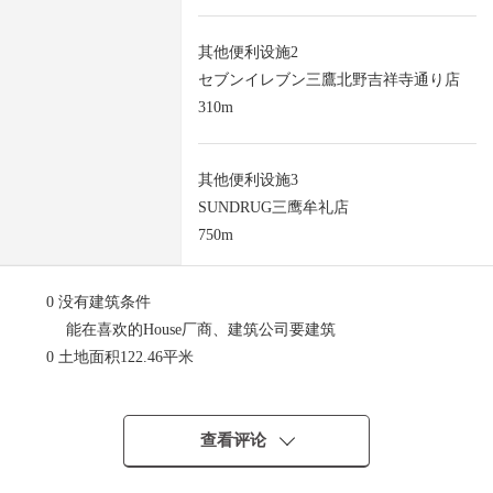
其他便利设施2
セブンイレブン三鷹北野吉祥寺通り店
310m
其他便利设施3
SUNDRUG三鹰牟礼店
750m
0 没有建筑条件
能在喜欢的House厂商、建筑公司要建筑
0 土地面积122.46平米
0 建蔽率40%、容积率80%
0 第一类低层住宅专用区清静的住宅地
0 绿丰富的居住环境
查看评论
0 在步行10分以內有小学，育儿环境良好