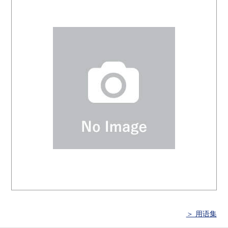
＞ 用语集