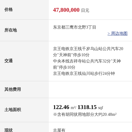
47,800,000
价格
日元
东京都三鹰市北野3丁目
所在地
> 周边地图
京王电铁京王线千岁乌山站公共汽车20
分"天神前"停歩10分
交通
中央本线吉祥寺站公共汽车32分"天神
前"停歩10分
京王电铁京王线仙川站步行24分钟
其他费用
122.46
1318.15
m²/
sqf
土地面积
※含有胡同状用地部分大约20.48m²
现状
古屋有