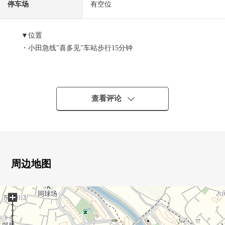
停车场
有空位
▼位置
・小田急线"喜多见"车站步行15分钟
▼建筑物的特徴
・2026年9月完成计划的新房独栋住宅
・有汽车空间2台(出自但是，车型的)
查看评论
▼房间的特徴
・约20.1张塌塌米宽松的客厅厨房
▼设备
周边地图
・会话兴奋起来的开放式厨房
・附带净水器、洗碗机，机能性
+
・在浴室，附带浴室烘干机
・有1.2楼厕所
・温水冲洗马桶座