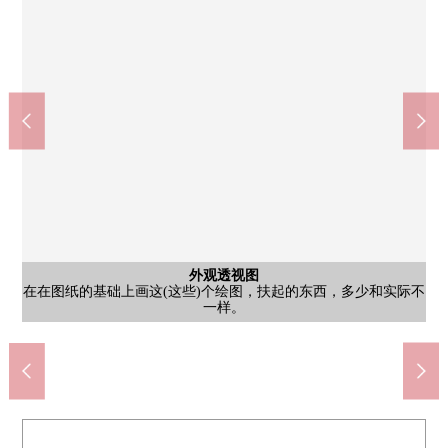
外观透视图
在在图纸的基础上画这(这些)个绘图，扶起的东西，多少和实际不
杉药房狛江商店(约1190m)
含有前面道路的外观
外观
外观
外观
7-Eleven调布野川大桥南商店(约610m)
Inageya狛江东野川商店(约460m)
前面道路(2026年4月17日拍摄)
市立狛江第4中学(约340m)
外观(2026年4月17日拍摄)
外观(2026年4月17日拍摄)
外观(2026年4月17日拍摄)
步行15分钟。
一样。