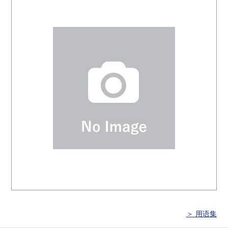
＞ 用语集