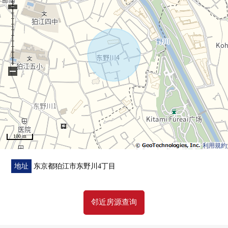
・附带便利的TV监视器的内部对讲机
・在绝热性杰出的复数层玻璃
・24小时换气系统
・冬天好的地板暖气
−
100 m
利用規約
地址
东京都狛江市东野川4丁目
邻近房源查询