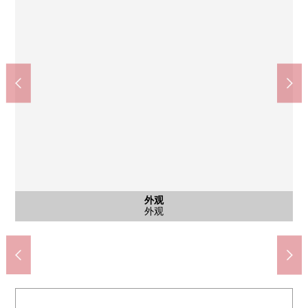
公共汽车
外观
客厅
客厅
客厅
厨房
洗脸
厕所
门口
室内
室内
室内
收纳
室内
室内
室内
阳台
全家便利店调布成城富士见桥店(约405m)
调布市立若叶小学(约1290m)
调布市立第4中学(约1260m)
800幸成城商店(约595m)
成城邮局(约595m)
公共汽车
外观
客厅
客厅
客厅
厨房
洗脸
厕所
门口
室内
室内
室内
收纳
室内
室内
室内
阳台