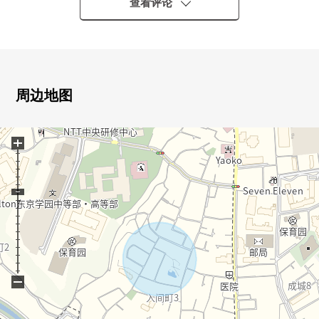
0 成城区域是生活范围以内
查看评论
0 停车位有(出自车型的)
0 收纳充实
○ 步入式衣帽间有
周边地图
[对认为想开始新的生活的人们]
+
▼从出借到准备买房的顾客▼
因住在的买房而中毒，房产信息的介绍是当然，把资金计
划(各项费用以及支付的仿真)，买房流程介绍的说明更加在
与金融计划者(FP)的LIFE计划需讨论(※关键预订)顾客的状
况合起来建议吧。
另外，关于住宅贷款的预先判断，可以到复数的金融机关
−
的总括审查。