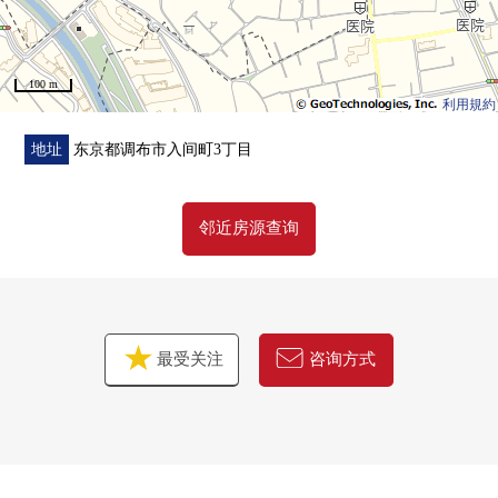
▼伴随着自己的家出售的買替对讨论的顾客▼
是否"以前或者买房是以前虽然在想搬家"可是不明白出售
100 m
的"什么最好开始的东西或者不安"
利用規約
有那样的烦恼的欢迎来电。
※在免费制作"核定价格的提议"(关于出售的建议)。
地址
东京都调布市入间町3丁目
我们，顾客用第一次买房、出售也放心，迈出一步，礼貌
邻近房源查询
地支援。
最受关注
咨询方式