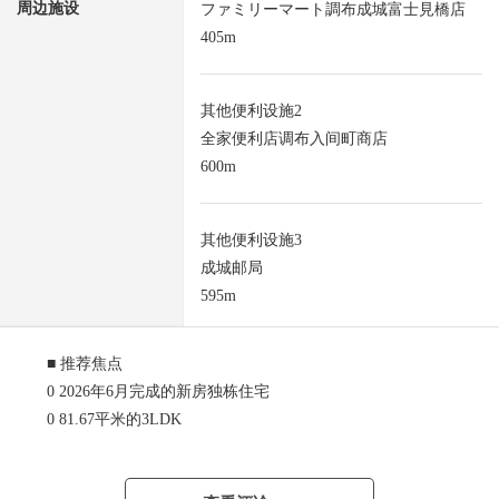
周边施设
ファミリーマート調布成城富士見橋店
405m
其他便利设施2
全家便利店调布入间町商店
600m
其他便利设施3
成城邮局
595m
■ 推荐焦点
0 2026年6月完成的新房独栋住宅
0 81.67平米的3LDK
0 阳光关于南西良好
0 清静的住宅区