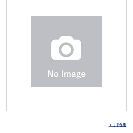
＞ 用语集