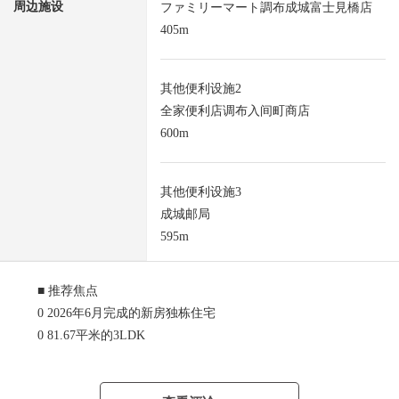
周边施设
ファミリーマート調布成城富士見橋店
405m
其他便利设施2
全家便利店调布入间町商店
600m
其他便利设施3
成城邮局
595m
■ 推荐焦点
0 2026年6月完成的新房独栋住宅
0 81.67平米的3LDK
0 阳光关于南西良好
0 清静的住宅区