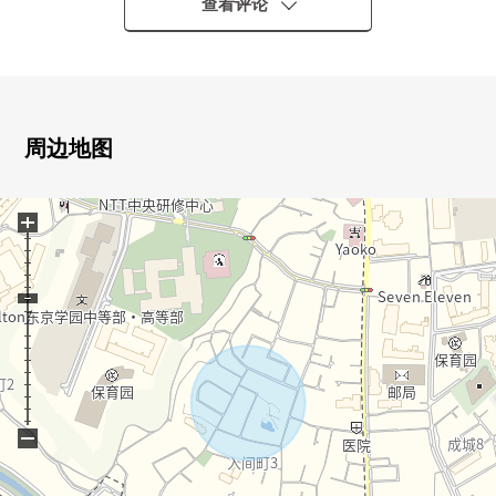
0 成城区域是生活范围以内
查看评论
0 停车位有(出自车型的)
0 收纳充实
[对认为想开始新的生活的人们]
周边地图
▼从出借到准备买房的顾客▼
+
因住在的买房而中毒，房产信息的介绍是当然，把资金计
划(各项费用以及支付的仿真)，买房流程介绍的说明更加在
与金融计划者(FP)的LIFE计划需讨论(※关键预订)顾客的状
况合起来建议吧。
另外，关于住宅贷款的预先判断，可以到复数的金融机关
的总括审查。
−
▼伴随着自己的家出售的買替对讨论的顾客▼