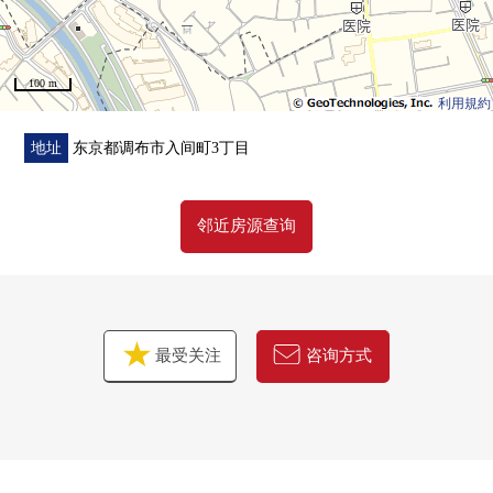
是否"以前或者买房是以前虽然在想搬家"可是不明白出售
的"什么最好开始的东西或者不安"
有那样的烦恼的欢迎来电。
100 m
※在免费制作"核定价格的提议"(关于出售的建议)。
利用規約
我们，顾客用第一次买房、出售也放心，迈出一步，礼貌
地址
东京都调布市入间町3丁目
地支援。
邻近房源查询
最受关注
咨询方式