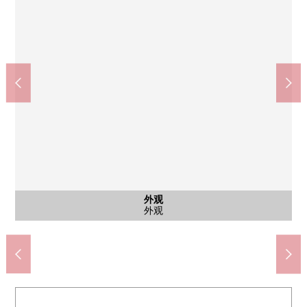
全家便利店调布成城富士见桥店(约405m)
公共汽车
外观
客厅
客厅
厨房
厨房
洗脸
厕所
室内
室内
室内
收纳
室内
室内
室内
阳台
调布市立若叶小学(约1290m)
调布市立第4中学(约1260m)
800幸成城商店(约595m)
成城邮局(约595m)
步行5分钟。
公共汽车
外观
客厅
客厅
厨房
厨房
设备
设备
室内
客厅
客厅
收纳
室内
收纳
室内
阳台