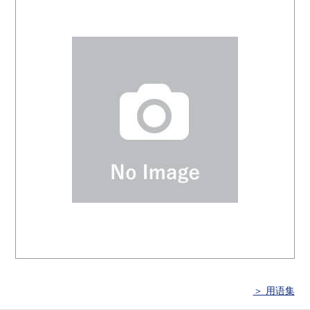
＞ 用语集