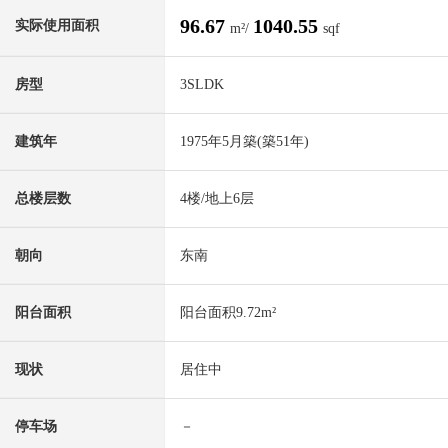
96.67
1040.55
实际使用面积
m²/
sqf
房型
3SLDK
建筑年
1975年5月築(築51年)
总楼层数
4楼/地上6层
朝向
东南
阳台面积
阳台面积9.72m²
现状
居住中
停车场
－