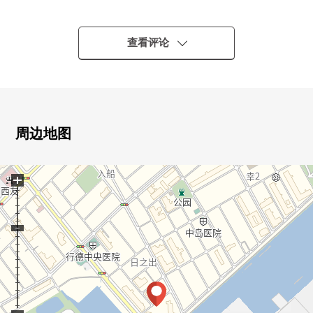
・JR京叶线"市川盐滨"车站步行15分钟
・近邻商业设施丰富，在生活环境优秀的住宅地
・对都心的交通便捷的位置
查看评论
▼Mansion的特徴
・宠物饲养可(有饲养细则)
▼房间的特徴
周边地图
・关于适合东南、东北的采光房，光照、通风良好
・LDK是约18.3张塌塌米和能舒适地舒畅的空间
+
・面向阳台的亮的西式房间
▼设备
・一边烹调，一边会话能享用的开放式厨房
・附带内装洗碗机
・浴缸，再加热功能的
・储藏室或者壁橱收纳丰富
・附带来客时便利的TV监视器的内部对讲机