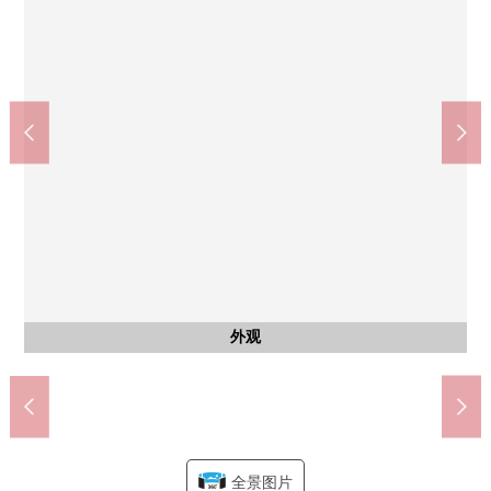
客厅
厨房
厨房
厨房
厨房
室内
室内
收纳
其他
全家便利店市川进港店(约360m)
市川市立幸运荣中学(约1540m)
市川市立南新浜小学(约850m)
松本清行德商店(约1030m)
行德中央医院(约300m)
有监视器的内部对讲机
西友新浜店(约580m)
抽油烟机
公共汽车
西式房间
西式房间
3份炉子
洗涤槽
洗碗机
外观
厨房
客厅
客厅
厨房
厨房
洗脸
洗脸
厕所
收纳
室内
门口
风景
入口
外观
外观
外观
全景图片