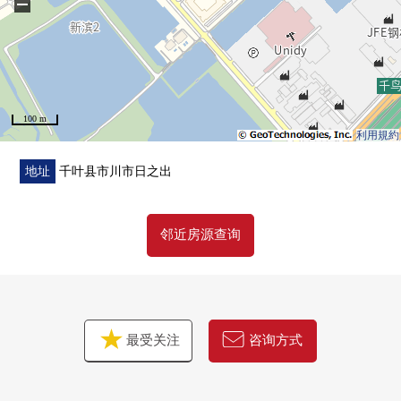
−
▼周边环境
・购物不久到西友新浜店(约580m)便利
・到行德中央医院约300m
100 m
■ 在找想要的家方面给予帮助的━━━━━・・・
利用規約
房源的详细、需讨论是如有意向，请跟我们联系。
地址
千叶县市川市日之出
邻近房源查询
最受关注
咨询方式