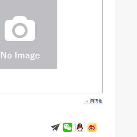
＞ 用语集