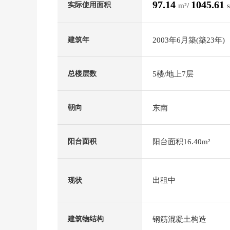
97.14
1045.61
实际使用面积
m²/
2003年6月築(築23年)
建筑年
5楼/地上7层
总楼层数
东南
朝向
阳台面积16.40m²
阳台面积
出租中
现状
钢筋混凝土构造
建筑物结构