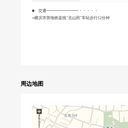
■ 交通━━━━━━━━・・・・・
○横滨市营地铁蓝线"北山田"车站步行12分钟
■ Mansion推荐焦点━━━━━━━━・・・・・
0有约17.1张塌塌米舒适的LDK
○向东南有，阳光良好
○可宠物饲养 ※有饲养细则
和重要的宠物一起住在，来。
○用地里面的停车场有空位 ※有车辆尺寸的限制
0有在外出，也能收到行李的智能快递柜
0在周围，多数有公园，绿丰富的居住环境
周边地图
■ 主要的设备・设计━━━━━━━━・・・・・
○实际使用面积97.14平米的4LDK
○与家族的会话兴奋起来的开放式的Ｕ字型的厨房
+
○步入式衣帽间，各居室收纳，走廊收纳等的存储空间
○把厨房和洗脸室不经过走廊而接在一起的家务流迹线