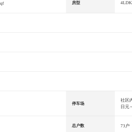
4LDK
房型
sqf
社区内
停车场
日元～
73户
总户数