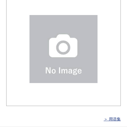
＞ 用语集