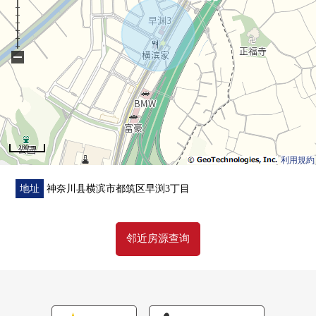
○ 整体卫浴交换(从属于浴室换气干燥暖气机)
○ 盥洗台交换
○ 厕所更换(附带温水冲洗马桶座)
−
○ Cross张替
○ 阳台地板瓷砖张替
○ 餐厅的吊坠Right交换
100 m
利用規約
地址
神奈川县横滨市都筑区早渕3丁目
邻近房源查询