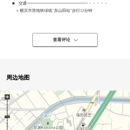
■ 交通━━━━━━━━━━━━━━━・・・・・
○ 横滨市营地铁绿线"东山田站"步行12分钟
■ 推荐焦点━━━━━━━━━━━━・・・・・
0 已经2025年12月翻新施工
○ 2014年10月築
查看评论
○ 土地面积：287.91平米(约87.09坪)
○ 建筑面积：192.51平米
0 房型：2台5SLDK+汽车空间
0 太阳光发电系统搭载
0 有东南角地的舒适的面积的宅邸
周边地图
0 家族能慢慢地舒畅的约27.7张塌塌米LDK(地板在客餐
厅开暖气的有)
+
0 容易使用的流迹线的Island厨房
0 婴儿车或者高尔夫球袋能收藏的鞋衣帽寄存处
■ 翻新内容(R7.12月完毕)━━━━━・・・・・
○ 组合厨房交换(附带洗碗机)