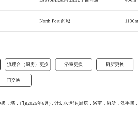
Lawson都筑南山田2丁目商店
400m
North Port·商城
1100
流理台（厨房）更换
浴室更换
厕所更换
门交换
，墙，门)(2026年6月) , 计划水运转(厨房，浴室，厕所，洗手间，