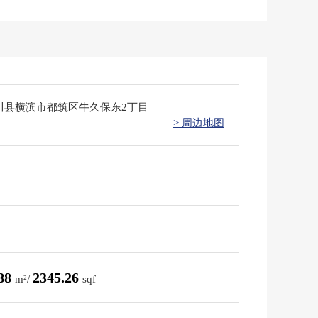
川县横滨市都筑区牛久保东2丁目
> 周边地图
.88
2345.26
m²/
sqf