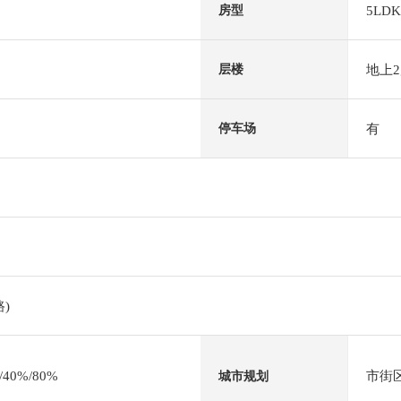
5LDK
房型
地上
层楼
有
停车场
)
0%/80%
市街
城市规划