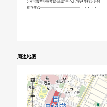
0 横滨市营地铁蓝线·绿线"中心北"车站步行14分钟
推荐焦点━━━━━━━━━━━━・・・・・
0 2026年6月下旬翻新完毕
0 土地面积：217.88平米
0 建筑面积：134.57平米
0 房型是5LDK
0 约16.5张塌塌米舒适的LDK
0 被各室完全具备存储空间
翻新内容(R8.6月下旬完毕)━━━━━・・・・・
0外壁涂抹
周边地图
0热水器交换
0地板交换
0室内壁面涂抹
0Cross交换
+
0厨房交换
0整体卫浴交换
0盥洗台交换
0厕所更换