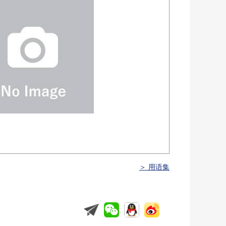
＞ 用语集