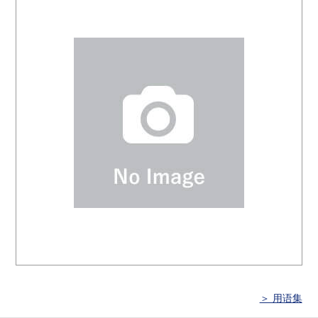
＞ 用语集