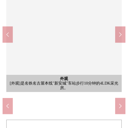
外观
客厅
客厅
厨房
[客厅]在南侧、东面有窗的亮的客厅。有甚至能舒适地渡过冷的日
[客厅]约15.0张塌塌米LDK。与家族的会话在开放式厨房兴奋起
[外观]是名铁名古屋本线"新安城"车站步行10分钟的4LDK采光
[厨房]需要的家电10分的面积的厨房。工作空间也是宽敞的
公共汽车
共有部分
共有部分
共有部分
共有部分
共有部分
共有部分
共有部分
停车场
客厅
客厅
厨房
洗脸
厕所
室内
门口
阳台
阳台
阳台
风景
风景
其他
入口
入口
入口
入口
客厅
客厅
客厅
客厅
客厅
外观
[浴室]有1620尺寸的浴室换气干燥机的浴室。也有扶手，放心。
[客厅]是容易把餐厅空间和生活空间的配置换成的房型。
[客厅]南侧、东面有阳台，通风也明亮地良好。
[厨房]在有柜台的开放式厨房，容易搬运菜。
名铁名古屋本线"新安城"车站(约800m)
7-Eleven安城住吉町商店(约250m)
[洗脸室]收纳丰富的盥洗台
筱目中学(约1350m)
作野小学(约390m)
[自行车停放处]
[自行车停放处]
[自行车停放处]
的地板暖气。
[设备/防盗门]
[智能快递柜]
shiteimasu。
[西式房间]
[屋顶阳台]
[屋顶阳台]
[共有部分]
[共有部分]
[厕所]
[门口]
[阳台]
[风景]
[风景]
[设备]
[入口]
[入口]
[入口]
[入口]
[电梯]
[客厅]
[客厅]
[客厅]
[客厅]
[客厅]
[外观]
房。
来。