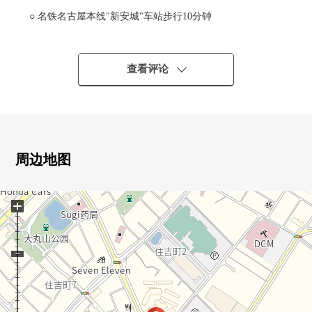
○ 名铁名古屋本线"新安城"车站步行10分钟
○ 甚至能舒适地渡过冷的日的地板暖气
○ 与家族的会话兴奋起来的开放式厨房
○ 有丰富的存储空间
查看评论
○ 通风在2个地方阳台良好
○ 停车场1次分利用可(每月费用2,000日元～9,000日元)
○ 防盗门系统
○ 宠物饲养可(出自规章的)
○ 便于不在时的行李的领取的智能快递柜
周边地图
○ 超市或者便利店等的周边环境充实
+