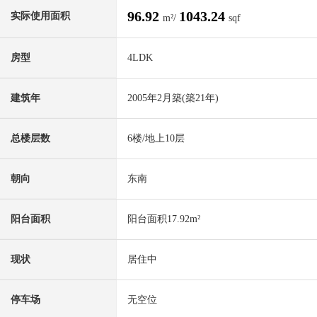
96.92
1043.24
实际使用面积
m²/
sqf
房型
4LDK
建筑年
2005年2月築(築21年)
总楼层数
6楼/地上10层
朝向
东南
阳台面积
阳台面积17.92m²
现状
居住中
停车场
无空位