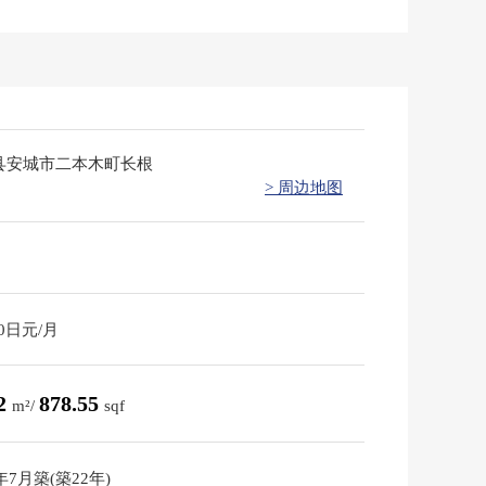
县安城市二本木町长根
> 周边地图
00日元/月
62
878.55
m²/
sqf
4年7月築(築22年)