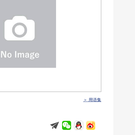
＞ 用语集