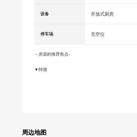
开放式厨房
设备
无空位
停车场
－房源的推荐焦点-
▼特徴
・宠物饲养可(规章有)
・约18.0张塌塌米LDK用朝南的窗确保明亮
・约6.0张塌塌米日式房间有壁橱收纳，定下来的空间
・约6.6张塌塌米西式房间、约5.4张塌塌米是各房间壁
・房间被以走廊为中心效率好安置
・房型3LDK的边角房住房
・与家族的会话兴奋起来的开放式厨房
・朝南的Terrace阳台
周边地图