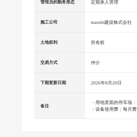
定期来人管理
管理员的勤务形态
maruhi建设株式会社
施工公司
所有权
土地权利
仲介
交易方式
2026年8月20日
下期更新日期
・用地里面的停车场：可无
备注
・设备使用费：每月费用