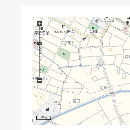
▼周边环境
・二本木小学(约1200m)
・安城西中学校(约2800m)
+
■ 在找想要的家方面给予帮助的━━━━━・・・
房源的详细、需讨论是如有意向，请跟我们联系。
−
100 m