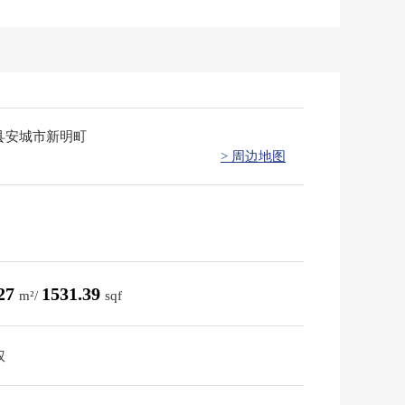
县安城市新明町
> 周边地图
.27
1531.39
m²/
sqf
权