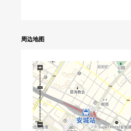
▼土地的特徴
・土地面积：142.27平米(约43.03坪)
・更地交付
・没有建筑条件。能在喜欢的House厂商、建筑公司建
▼周边环境
周边地图
・到SUGI药品新明店步行3分钟(约220m)
・到安城市立新田小学步行13分钟(约1040m)
■ 在找想要的家方面给予帮助的━━━━━・・・
+
房源的详细、需讨论是如有意向，请跟我们联系。
−