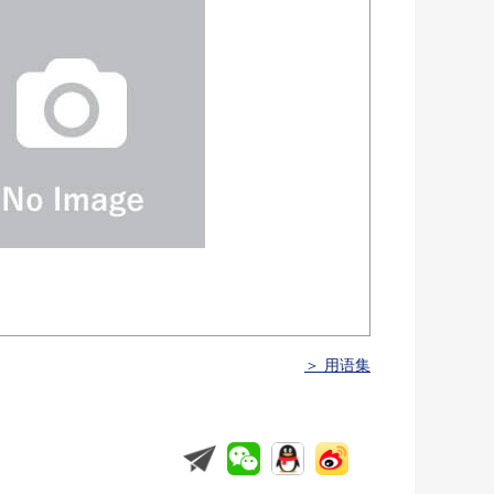
＞ 用语集