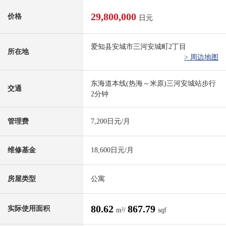
29,800,000
价格
日元
爱知县安城市三河安城町2丁目
所在地
> 周边地图
东海道本线(热海～米原)三河安城站步行
交通
2分钟
管理费
7,200日元/月
维修基金
18,600日元/月
房屋类型
公寓
80.62
867.79
实际使用面积
m²/
sqf