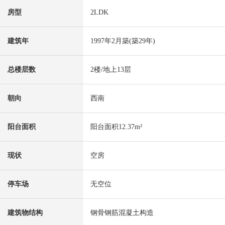
房型
2LDK
建筑年
1997年2月築(築29年)
总楼层数
2楼/地上13层
朝向
西南
阳台面积
阳台面积12.37m²
现状
空房
停车场
无空位
建筑物结构
钢骨钢筋混凝土构造