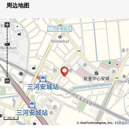
・地板张替换
周边地图
・门席面对/交换/新设
・靠垫层张替换(洗手间、厕所)
+
・门口泥地收纳层瓷砖张替换
・开关交换
■ 推荐焦点━━━━━━━━━━━━━━━・・・・・
○ 西南采光房
○ 3面阳台
○ 新设泥地收纳、储藏室，作为收纳量丰富的房型
−
○ 防盗门入口
○ 智能快递柜有
随时受理室内向导。
从各位的咨询心恭候您的光临。
100 m
利用規約