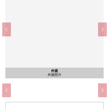
公共汽车
其他内省
其他内省
其他内省
共有部分
共有部分
共有部分
外观
客厅
厨房
洗脸
厕所
门口
室内
室内
收纳
门口
厨房
客厅
客厅
洗脸
门口
门口
阳台
阳台
入口
入口
外观
外观
安城市立梨子的家乡小学(约500m)
安城市立筱目中学(约1500m)
西侧西式房间
北侧西式房间
自行车停放处
Mansion入口
防盗门入口
智能快递柜
外观照片
泥地空间
门口空间
泥地空间
门口空间
厨房空间
门口空间
泥地空间
门口路径
南侧阳台
西侧阳台
垃圾场地
外观照片
外观照片
洗手间
储藏室
盥洗台
LDK
LDK
LDK
厨房
浴室
厕所