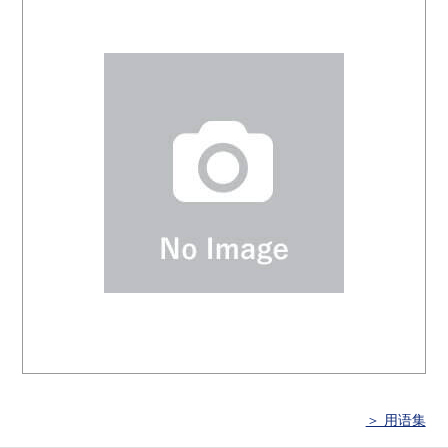
＞ 用语集