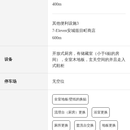
400m
其他便利设施3
7-Eleven安城筱目町商店
600m
开放式厨房，有储藏室（小于6贴的房
设备
间），全室木地板，玄关空间的并且走入
式鞋柜
停车场
无空位
全室地板/壁纸的换贴
流理台（厨房）更换
浴室更换
厕所更换
盥洗台交换
地板更换