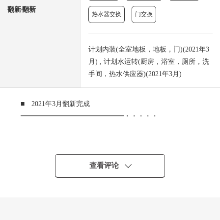
翻新⁄翻新
热水器交换
门交换
计划内装(全室地板，地板，门)(2021年3
月) , 计划水运转(厨房，浴室，厕所，洗
手间，热水供应器)(2021年3月)
■ 2021年3月翻新完成
━━━━━━━━━━━━━━━・・・・・
≪翻新内容≫
・厨房交换
・整体卫浴交换
查看评论
・盥洗台交换
・厕所更换
・泥地存储空间新设
・全居室Cross张替换