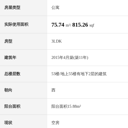
房屋类型
公寓
75.74
815.26
实际使用面积
m²/
sqf
房型
3LDK
建筑年
2015年4月築(築11年)
总楼层数
53楼/地上55楼有地下2层的建筑
朝向
西
阳台面积
阳台面积15.88m²
现状
空房