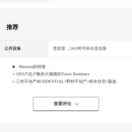
推荐
公共设备
贵宾室，24小时可外出丢垃圾
■ Mansion的特徴
○ 1093户总户数的大规模的Tower Residence
○ 三井不动产RESIDENTIAL×野村不动产×积水住宅×阪急
不动产开发并分售
○ 充实的安全系统：24小时有人管理、警务工作安排
○ 在各层垃圾场地有，24小时都可以外出丢垃圾
查看评论
○ 在外出的情况下，也便利的送货上门BOX的
○ 礼宾服务有