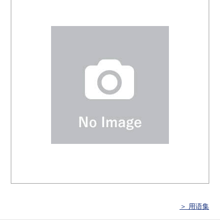
＞ 用语集