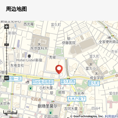
■ 房间的特徴
0 75.74平米/3LDK，生活INN的很好看的房型
周边地图
0 关于55层的/53楼部分，光照、风景良好
○ 约11.6张塌塌米客厅
+
0 在wide span的阳台有开放感觉
0 在南侧，能希望新宿御苑的绿
○ 客厅、门口有储藏室，丰富的收藏
○ 1418尺寸的宽松的浴室
■ 充实的共有设施(部分收费)
[44楼]派对休息室，上部休息室
[43楼]贵宾室(2个类型)，Sky休息室
−
[3楼]多休息室，隔音房
[2楼]养身馆，Fitness Room，贵宾室(2个类型)
[1楼]书籍休息室，书籍咖啡厅，妈妈休息室，小孩休息
室，绿色的咖啡厅
100 m
利用規約