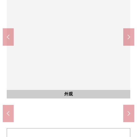
西式房间
西式房间
西式房间
西式房间
共有部分
共有部分
共有部分
风景
阳台
阳台
收纳
收纳
厨房
厨房
厨房
收纳
收纳
收纳
收纳
入口
入口
客厅部分，约1张塌塌米库存
门口部分，约1张塌塌米库存
约7.1张塌塌米西式房间部分
约4.9张塌塌米西式房间部分
能在南侧希望新宿御苑的绿
约7.1张塌塌米西式房间
约7.1张塌塌米西式房间
约4.9张塌塌米西式房间
客厅北侧，西式房间
wide span的阳台
wide span的阳台
Sky休息室
Sky休息室
Sky休息室
公共汽车
洗脸部分
门口部分
大厅入口
大厅入口
3份炉子
洗碗机
外观
风景
客厅
客厅
厨房
洗脸
厕所
门口
入口
外观