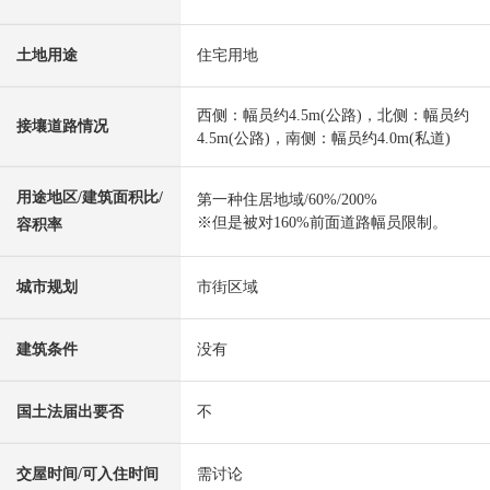
土地用途
住宅用地
西侧：幅员约4.5m(公路)，北侧：幅员约
接壤道路情况
4.5m(公路)，南侧：幅员约4.0m(私道)
用途地区/建筑面积比/
第一种住居地域/60%/200%
※但是被对160%前面道路幅员限制。
容积率
城市规划
市街区域
建筑条件
没有
国土法届出要否
不
交屋时间/可入住时间
需讨论