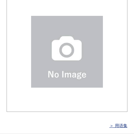
＞ 用语集