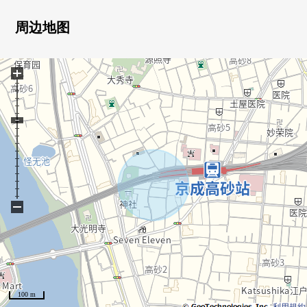
・没有建筑条件
周边地图
■ 在找想要的家方面给予帮助的━━━━━・・・
房源的详细、需讨论是如有意向，请跟我们联系。
+
−
100 m