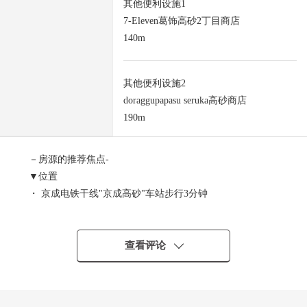
其他便利设施1
7-Eleven葛饰高砂2丁目商店
140m
其他便利设施2
doraggupapasu seruka高砂商店
190m
－房源的推荐焦点-
▼位置
・ 京成电铁干线"京成高砂"车站步行3分钟
▼房源的特徴
・南、西、北三方向地方
查看评论
・住宅用地部分面积约87.10平米(约26.3坪)
・建筑面积比60%
・容积率160%