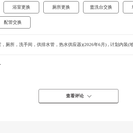
浴室更换
厕所更换
盥洗台交换
配管交换
厕所，洗手间，供排水管，热水供应器)(2026年6月) , 计划内装(地板
・
查看评论
・