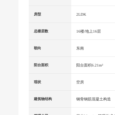
2LDK
房型
16楼/地上16层
总楼层数
东南
朝向
阳台面积6.21m²
阳台面积
空房
现状
钢骨钢筋混凝土构造
建筑物结构