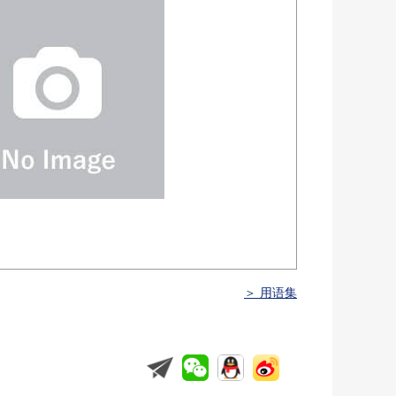
＞ 用语集