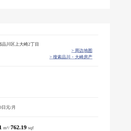
都品川区上大崎2丁目
> 周边地图
> 搜索品川・大崎房产
00日元/月
81
762.19
m²/
sqf