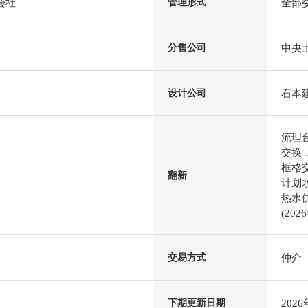
会社
全部
管理形式
中央
分售公司
石本
设计公司
流理
交换
框格
翻新
计划
热水供
(202
仲介
交易方式
202
下期更新日期