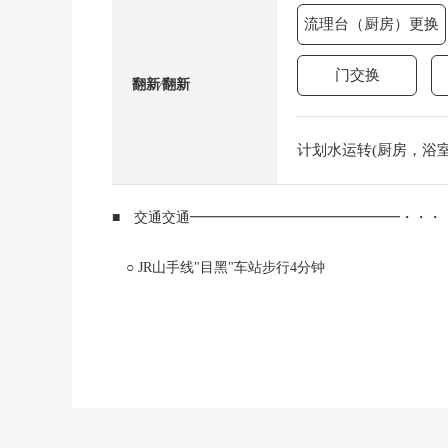
流理台（厨房）更换
门交换
翻新⁄翻新
计划水运转(厨房，浴室，
■ 交通交通━━━━━━━━━━━━━━━・・・
○ JR山手线"目黑"车站步行4分钟
○ 东急目黒线"目黑"车站步行5分钟
○ 东京地铁南北线"白金台"车站步行13分钟
■ 推荐焦点━━━━━━━━━━━━━━・・・・
○ 从"目黑"车站步行4分钟的Vintage Mansion
○ 实际使用面积：70.81平米