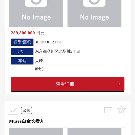
289,800,000
日元
房型/面积
3LDK/ 81.21m²
地址
东京都品川区北品川5丁目
车站
大崎
(6分)
查看详细
公寓
Musee白金长者丸