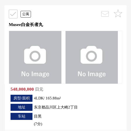
公寓
Musee白金长者丸
548,000,000
日元
房型/面积
4LDK/ 165.88m²
地址
东京都品川区上大崎2丁目
车站
目黑
(7分)