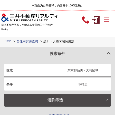
本页面为自动翻译，内容并非100%准确。
日本不动产买卖，交给龙头企业的三井不动产
Realty
TOP
自住用房源查询
品川・大崎区域的房源
搜索条件
东京都品川・大崎区域
区域
不指定
条件
进阶筛选