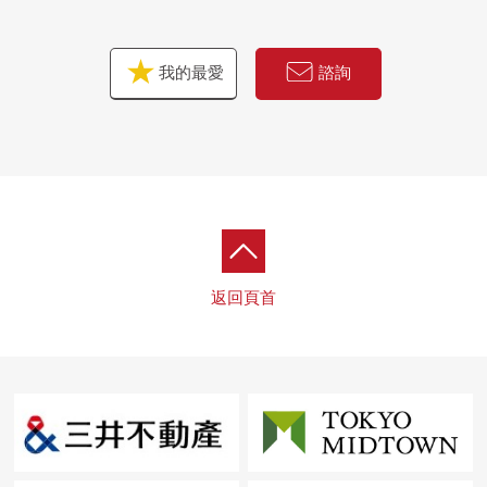
▼關於租借契約
我的最愛
諮詢
・定期租借契約期間：從2024年5月13日到2027年5月12日
・現狀年額租金：21,120,000日圆(每月費用1,760,000日圆)
・表面投報率：約1.17%(對租金收入的年利潤率，費用扣
除之前)
返回頁首