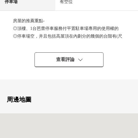
停車場
有空位
房屋的推薦重點-
◎頂樓、1台芭蕾停車服務付平置駐車場專用的使用權的
◎停車場空，并且包括高屋頂在內劃分的幾個的台階有(尺
寸限制有)
◎希望六本木Hills、六本木5丁目西地區再開發(第26書樹
Hills)方面的風景
查看評論
▼位置
・東京地鐵線日比谷線、都營大江戶線六本木站步行3分鐘
▼房間的特徴
周邊地圖
・約160平方公尺的很好看的3LDK+2WIC+SIC
・光照在39樓(頂樓)的所有房間朝南西良好
・看富士山的風景(依據天氣好壞)
・約30.6張塌塌米客廳飯廳
・用天花板盒型空調設置在全居室舒適的室內環境