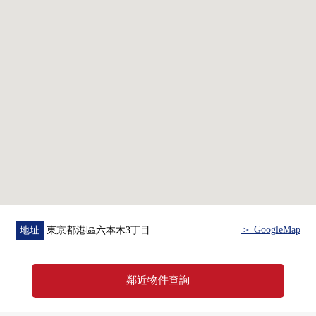
・約15.4張塌塌米主臥室，3.7張塌塌米和2.5張塌塌米的嵌
入式衣櫃的
・2間廁所
・1822尺寸的公共汽車
・走入式鞋櫃·庫存等的許多收納
・2個陽台
▼Mansion的特徴
・三井不動產Residential其他3家開發商Mansion
・有有人的管理，禮賓服務24小時(部分收費)
・像芭蕾停車，搬運工人服務等的飯店的設備
・共用設施(部分收費)：Fitness Room，私人的休息室，Sky
休息室
＞ GoogleMap
地址
東京都港區六本木3丁目
▼關於停車場
・在1台平置駐車場専用使用権(出自每月費用100,000日
鄰近物件查詢
圆、車型的)
・幾個其他的台階有空位(出自車型的)