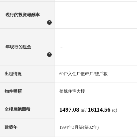
現行的投資報酬率
－
!
年現行的租金
－
!
出租情況
69戶入住戶數65戶/總戶數
物件種類
整棟住宅大樓
1497.08
16114.56
全樓層總面積
m²/
sqf
建築年
1994年3月築(築32年)