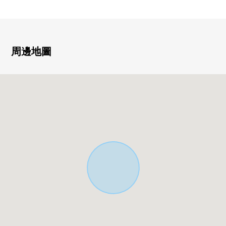
○ 2台摩托車場地平放，是4台停車場
30台機械式Tower停車場
周邊地圖
━━━━━━━━━━━━━━━・・・・・
這次非常感謝你閱讀主頁。
解決方案營業部
是把供供投資使用的事業使用的房地產的負責作為專業
的部分。
在顧客的各種各樣的要求(投資房屋買賣、繼承對策、財
產改組、等)
因為留意接受的敬重的營業所以一定在這個機會要定
購。
物件資訊