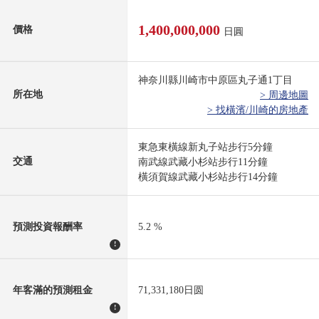
1,400,000,000
價格
日圓
神奈川縣川崎市中原區丸子通1丁目
所在地
> 周邊地圖
> 找橫濱/川崎的房地產
東急東橫線新丸子站步行5分鐘
交通
南武線武藏小杉站步行11分鐘
橫須賀線武藏小杉站步行14分鐘
預測投資報酬率
5.2 %
!
年客滿的預測租金
71,331,180日圆
!