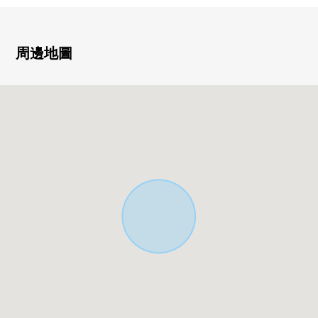
1分
■ 推薦重點━━━━━━━━━━━━━━━・・・・・
周邊地圖
0土地面積184.15平方公尺 ※含有建築義務道路退縮面積
約2.73平方公尺
0南側約8m公路，北側約3.3m私道
0到超市1分範圍以內
0兩面道路
0建築面積比/①80%②50%
0容積率/①50%②100%
※被根據兩居住地的面積做加權平均數。
另外，有出自前面道路幅員的限制。
0在有建築條件的待售土地，沒有
能在喜歡的House廠商、建築公司建造
0也接受參考計劃的需討論
如感興趣,歡迎請隨時聯繫我們