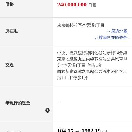
240,000,000
價格
日圓
東京都杉並區本天沼1丁目
所在地
> 周邊地圖
> 搜尋杉並區物件
中央、總武緩行線阿佐谷站步行14分鐘
東京地鐵線丸之內線荻窪站公共汽車14
交通
分"本天沼1丁目"停歩1分
西武新宿線鷺之宮站公共汽車5分"本天
沼1丁目"停歩1分
年現行的租金
－
!
184.15
1982.19
m²/
sqf