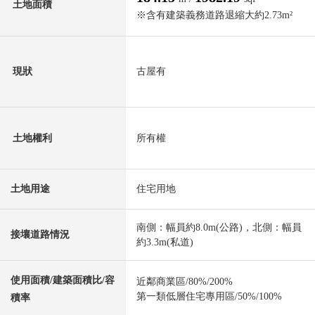
土地面積
※含有建築義務道路退縮大約2.73m²
現狀
古屋有
土地權利
所有權
土地用途
住宅用地
南側：幅員約8.0m(公路)，北側：幅員
接壤道路情況
約3.3m(私道)
使用面積/建築面積比/容
近鄰商業區/80%/200%
第一類低層住宅專用區/50%/100%
積率