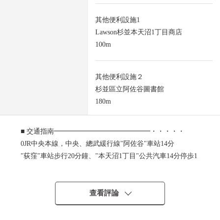
其他便利設施1
Lawson杉並本天沼1丁目商店
100m
其他便利設施２
杉並區立阿佐谷圖書館
180m
■ 交通指南━━━━━━━━━━━━━━・・・・・
0JR中央本線，中央、總武緩行線"阿佐谷"車站14分
"荻窪"車站步行20分鐘、"本天沼1丁目"公共汽車14分停歩1
分
0東京地鐵線丸之內線"荻窪"車站步行20分鐘
0西武新宿線"鷺之宮"車站"本天沼1丁目"公共汽車5分停歩1
查看評論
分
0西武池袋線"中村橋"車站"本天沼1丁目"公共汽車11分停歩