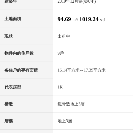
建築年
2019年12月築(築6年)
94.69
1019.24
土地面積
m²/
sqf
現狀
出租中
物件內的住戶數
9戶
各住戶的專有面積
16.14平方米～17.39平方米
代表房型
1K
構造
鐵骨造地上3層
層樓
地上3層