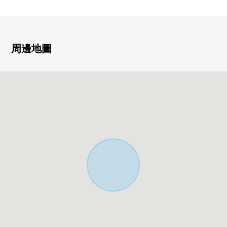
○ 已經防盜門，宅配BOX、監視照相機設置
○ 已經附帶TV監視器的內部對講機，監視照相機·鑰匙鎖
周邊地圖
設置
○ 有安全系統24小時
━━━━━━━━━━━━━━━・・・・・
這次非常感謝你閱讀主頁。
解決方案營業部
是把供供投資使用的事業使用的房地產的負責作為專業
的部分。
在顧客的各種各樣的要求(投資房屋買賣、繼承對策、財
產改組、等)
因為留意接受的敬重的營業所以一定在這個機會要定