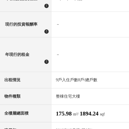
!
現行的投資報酬率
－
!
年現行的租金
－
!
出租情況
9戶入住戶數8戶/總戶數
物件種類
整棟住宅大樓
175.98
1894.24
全樓層總面積
m²/
sqf