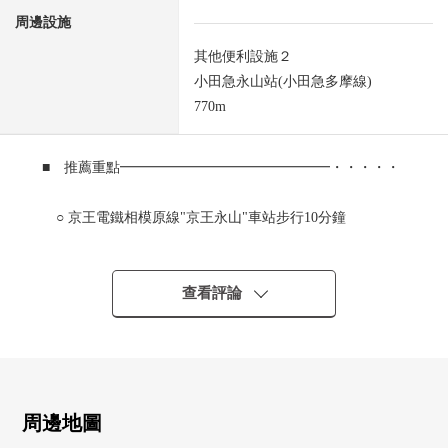
周邊設施
其他便利設施２
小田急永山站(小田急多摩線)
770m
■ 推薦重點━━━━━━━━━━━━━━━・・・・・
○ 京王電鐵相模原線"京王永山"車站步行10分鐘
○ 小田急多摩線"小田急永山"車站步行10分鐘
查看評論
○ 能利用京王線、小田急線的2線路
○ 已經2026年4月Value提高工程實施
○ 客滿的生產(2026年8月當時)中的
周邊地圖