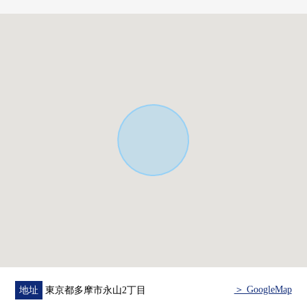
━━━━━━━━━━━━━━━・・・・・
這次非常感謝你閱讀主頁。
解決方案營業部
是把供供投資使用的事業使用的房地產的負責作為專業
的部分。
在顧客的各種各樣的要求(投資房屋買賣、繼承對策、財
產改組、等)
因為留意接受的敬重的營業所以一定在這個機會要定
購。
＞ GoogleMap
地址
東京都多摩市永山2丁目