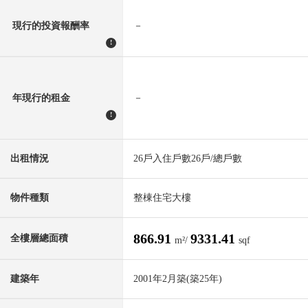
現行的投資報酬率
－
!
年現行的租金
－
!
出租情況
26戶入住戶數26戶/總戶數
物件種類
整棟住宅大樓
866.91
9331.41
全樓層總面積
m²/
sqf
建築年
2001年2月築(築25年)