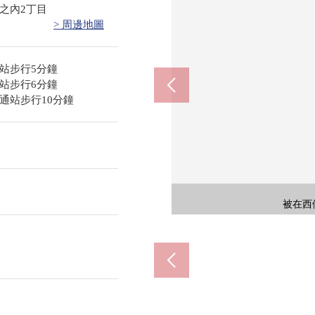
之內2丁目
> 周邊地圖
站步行5分鐘
站步行6分鐘
通站步行10分鐘
被在西南的風景
被在來自15樓
被在來自15樓
被在西北的
被在來自陽
被在西
被在南
熱水
摩
內
浴