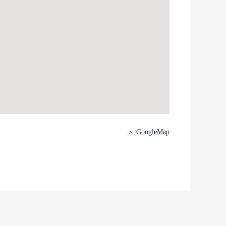
＞ GoogleMap