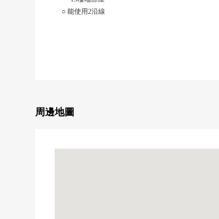
○ 能使用2沿線
・名古屋市櫻通線"丸之內"車站步行5分鐘
・名古屋市鶴舞線"丸之內"車站步行6分鐘
○ 私人使用面積/22.71平方公尺(牆芯)
○ 房型/1K
○ 房齡/2013年6月築
■帶租約房屋(需交接租賃契約)(2026年8月3日當時)
○ 每月費用租金/59,270日圆
周邊地圖
○ 每月費用公益金/9,690日圆
○ 表面利潤率/5.2%
※表面投報率相對於售價的一年的租金收入(包括公益
※無法保證房屋租金在未來能成為確實的收入。