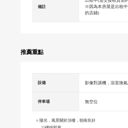
出租中(需交接租賃契約
※因為本房屋是出租中
備註
的店鋪)
推薦重點
影像對講機，浴室換氣
設備
無空位
停車場
○ 陽光，風景關於頂樓，朝南良好
15樓端部屋