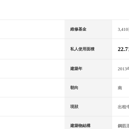
3,41
維修基金
22.
月
私人使用面積
201
建築年
南
朝向
出租
現狀
鋼筋
建築物結構