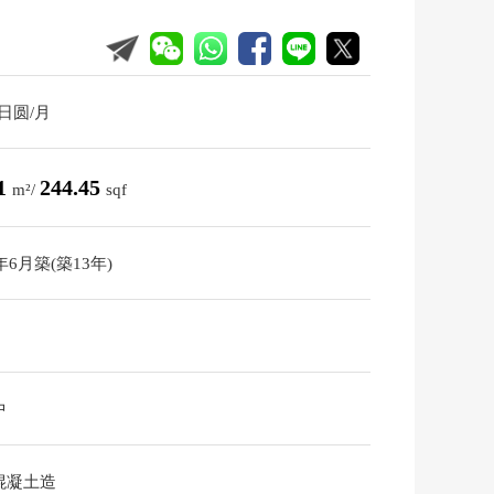
0日圆/月
71
244.45
m²/
sqf
3年6月築(築13年)
中
混凝土造