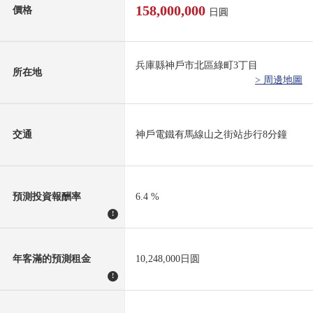
158,000,000
價格
日圓
兵庫縣神戶市北區綠町3丁目
所在地
> 周邊地圖
交通
神戶電鐵有馬線山之街站步行8分鐘
預測投資報酬率
6.4 %
!
年客滿的預測租金
10,248,000日圆
!