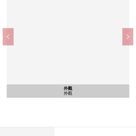
含有前面道路的外觀
外觀
外觀
其他
腳踏車停放處
外觀
外觀
外觀