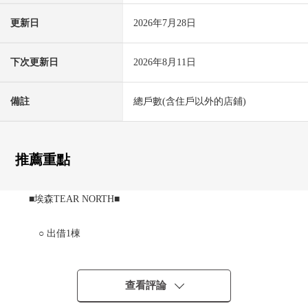
更新日
2026年7月28日
下次更新日
2026年8月11日
備註
總戶數(含住戶以外的店鋪)
推薦重點
■埃森TEAR NORTH■
○ 出借1棟
○ *14戶房型/1LDK
○ 房齡/2023一年2月築
查看評論
■帶租約房屋(需交接租賃契約)(2026年6月13日當時)