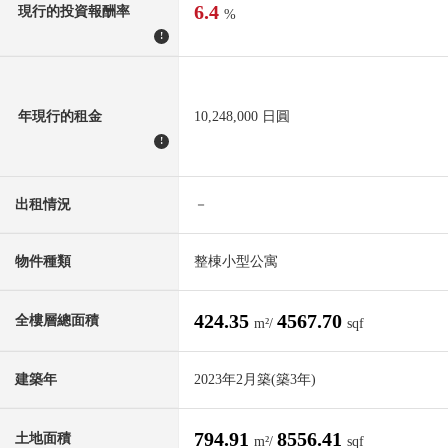
6.4
現行的投資報酬率
%
!
年現行的租金
10,248,000 日圓
!
出租情況
－
物件種類
整棟小型公寓
424.35
4567.70
全樓層總面積
m²/
sqf
建築年
2023年2月築(築3年)
794.91
8556.41
土地面積
m²/
sqf