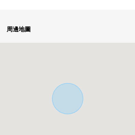
○ 年額租金/10,248,000日圆
○ 表面利潤率/6.49%
※表面投報率相對於售價的一年的租金收入(包括公益金等
在內)的比例是且尚未扣除所有需要維持該物件的課稅金和
周邊地圖
其他支出費用算出。
※無法保證房屋租金在未來能成為確實的收入。
■出租中(需交接租賃契約)
※因為本房屋是出租中所以室內的內覽沒正完成。費時
間，被改變，有不同在分售時候小冊子圖紙和現狀有的可
能性。
■是帶租約房屋。詳細是如感興趣,歡迎請隨時聯繫我們。