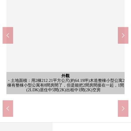
外觀
・土地面積：用2棟212.21平方公尺(約64.19坪)木造整棟小型公寓2
棟有整棟小型公寓有8間房間了，但是能把2間房間接在一起，1間
7-Eleven杉並下高井戶5丁目商店(約290m)
Mybasket下高井戶5丁目商店(約290m)
杉並區立高井戶第3小學(約480m)
峰會商店上北澤商店(約640m)
杉並區立向陽中學(約1090m)
含有前面道路的外觀
含有前面道路的外觀
外觀
外觀
外觀
(2LDK)居住中5間(2K)出租中1間(2K)空房
包括前面道路在內的外觀
包括前面道路在內的外觀
步行14分鐘
步行8分鐘
步行4分鐘
步行4分鐘
步行6分鐘
外觀
外觀
外觀