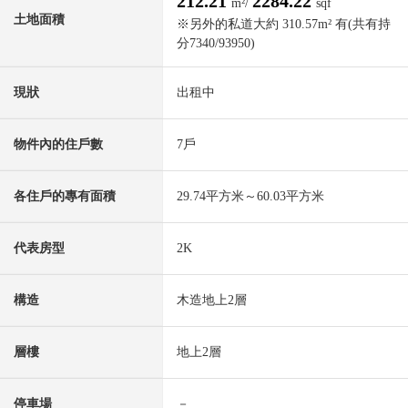
212.21
2284.22
m²/
sqf
土地面積
※另外的私道大約 310.57m² 有(共有持
分7340/93950)
現狀
出租中
物件內的住戶數
7戶
各住戶的專有面積
29.74平方米～60.03平方米
代表房型
2K
構造
木造地上2層
層樓
地上2層
停車場
－