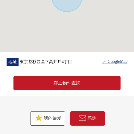
■也把自己的家的"出售"交給三井Rehouse請
・是否最好開始什麼雖然是否是否"出售是以前購買是以
前"想重新購買可是不知道。
・想把握擁有房地產的行情。
・因為剩下自己的家的住宅貸款所以想談無勉強的資金計
劃。
在顧客的情形合起來，合計，從住在的購買到出售，支
援。
＞ GoogleMap
地址
東京都杉並區下高井戶4丁目
首先，在免付費專線，請命令擁有房地產的概要。
※以首都圏為中心，也承受關於杉並區周圍以外的房地產
鄰近物件查詢
的出售的需討論。
(因為有不能夠辦理的居住地所以請諒解)
"免費評估的申請"
免付費專線：0120-317-631
我的最愛
諮詢