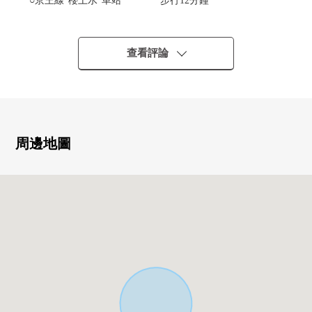
○京王線"櫻上水"車站 步行12分鐘
○京王井之頭線"西永福"車站步行17分鐘
■要點
查看評論
○土地面積：212.21平方公尺(約64.19坪)
○建築面積比：40%容積率：80%
○第一類低層住宅專用區裡面的清靜的居住環境
○6間木造整棟小型公寓2棟有(2K)中的5間出借(需交接租賃
契約)中的每月費用租金318,000日圆(2026年7月2日當時)
周邊地圖
0用2棟整棟小型公寓有8間房間了，但是能把2間房間接在
一起，1間(2LDK)居住中的5間(2K)出租中1間(2K)空房
0不能查對再建築建造同規模的建築物。
0本房屋，因為沒正在定為建築基準法的道路做接道所以，
建築物的建築、增建、改建不能夠原則上。在得到建築審
查委員會的同意，受到了建築基準法43條2項2號的許可的
時候，建築物的建築、增建、改建成為可能。
[在討論移動的顧客]