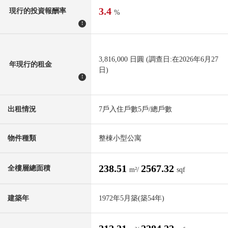
3.4
現行的投資報酬率
%
!
3,816,000 日圓 (調查日:在2026年6月27
年現行的租金
日)
!
出租情況
7戶入住戶數5戶/總戶數
物件種類
整棟小型公寓
238.51
2567.32
全樓層總面積
m²/
sqf
建築年
1972年5月築(築54年)