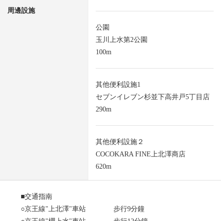
周邊設施
公園
玉川上水第2公園
100m
其他便利設施1
セブンイレブン杉並下高井戸5丁目店
290m
其他便利設施２
COCOKARA FINE上北澤商店
620m
■交通指南
○京王線"上北澤"車站 步行9分鐘