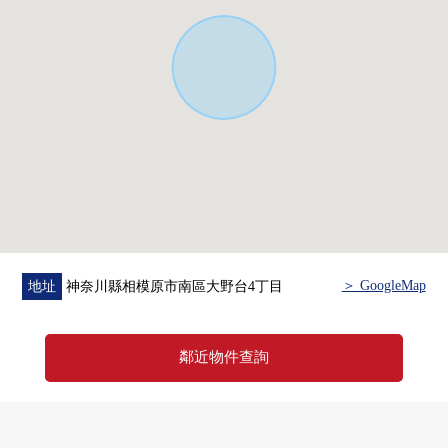
■也把自己的家的"出售"交給三井Rehouse請
・是否最好開始什麼雖然是否是否"出售是以前購買是以
前"想重新購買可是不知道。
・想把握擁有房地產的行情。
・因為剩下自己的家的住宅貸款所以想談無勉強的資金計
劃。
在顧客的情形合起來，合計，從住在的購買到出售，支
援。
首先，在免付費專線，請命令擁有房地產的概要。
※以首都圏為中心，也承受關於杉並區周圍以外的房地產
的出售的需討論。
＞ GoogleMap
地址
神奈川縣相模原市南區大野台4丁目
(因為有不能夠辦理的居住地所以請諒解)
"免費評估的申請"
鄰近物件查詢
免付費專線：0120-317-631