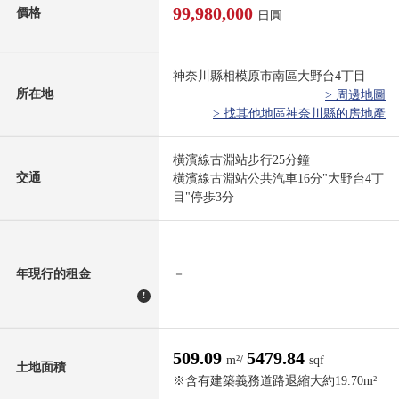
99,980,000
價格
日圓
神奈川縣相模原市南區大野台4丁目
所在地
> 周邊地圖
> 找其他地區神奈川縣的房地產
橫濱線古淵站步行25分鐘
交通
橫濱線古淵站公共汽車16分"大野台4丁
目"停歩3分
年現行的租金
－
!
509.09
5479.84
m²/
sqf
土地面積
※含有建築義務道路退縮大約19.70m²