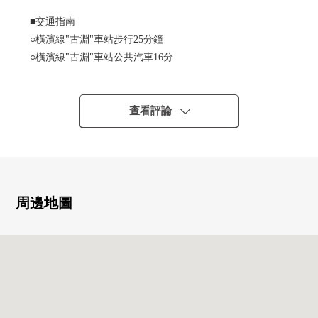
■交通指南
○橫濱線"古淵"車站步行25分鐘
○橫濱線"古淵"車站公共汽車16分
"大野台4丁目"駅停歩3分
■要點
查看評論
○土地面積：含有507.1平方公尺(約153.4坪)建築義務道路退
縮約19.7平方公尺
○建築面積比：50%、容積率：100%
○適合東南的陽光良好度
○第一類低層住宅專用區裡面的清靜的居住環境
周邊地圖
○有建築條件，并且沒有
能在喜歡的House廠商要建築
分割応相談
○已經確定測量
[在討論移動的顧客]