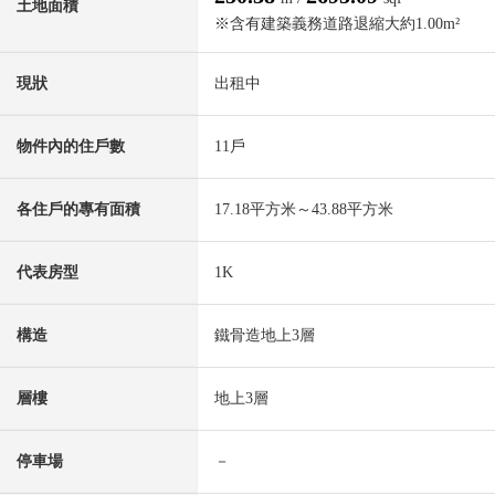
土地面積
※含有建築義務道路退縮大約1.00m²
現狀
出租中
物件內的住戶數
11戶
各住戶的專有面積
17.18平方米～43.88平方米
代表房型
1K
構造
鐵骨造地上3層
層樓
地上3層
停車場
－