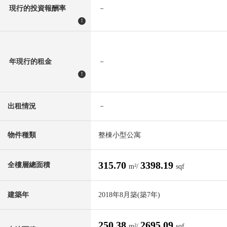
現行的投資報酬率
－
!
年現行的租金
－
!
出租情況
－
物件種類
整棟小型公寓
315.70
3398.19
全樓層總面積
m²/
sqf
建築年
2018年8月築(築7年)
250.38
2695.09
m²/
sqf