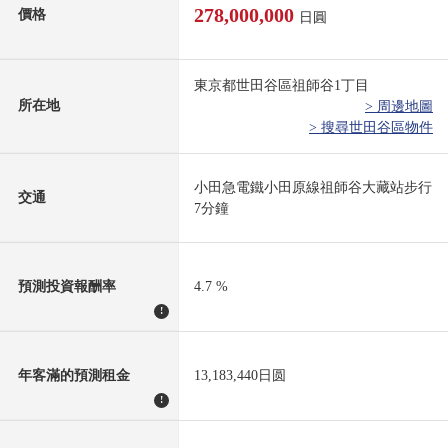
278,000,000
價格
日圓
東京都世田谷區祖師谷1丁目
所在地
> 周邊地圖
> 搜尋世田谷區物件
小田急電鐵小田原線祖師谷大藏站步行
交通
7分鐘
預測投資報酬率
4.7 %
!
年客滿的預測租金
13,183,440日圆
!