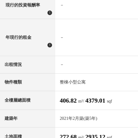
現行的投資報酬率
－
!
年現行的租金
－
!
出租情況
－
物件種類
整棟小型公寓
406.82
4379.01
全樓層總面積
m²/
sqf
建築年
2021年2月築(築5年)
272.68
2935.12
土地面積
m²/
sqf