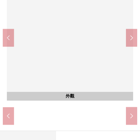
全家便利店西新橋2丁目商店(約300m)
Maruetsu微型新橋5丁目店(約500m)
肉花正超市西新橋商店(約400m)
港區立御成門小學(約700m)
港區立御成門中學(約450m)
都立芝公園(約1100m)
虎之門 Hills(約250m)
共有部分
共有部分
共有部分
共有部分
外觀
室內
入口
入口
外觀