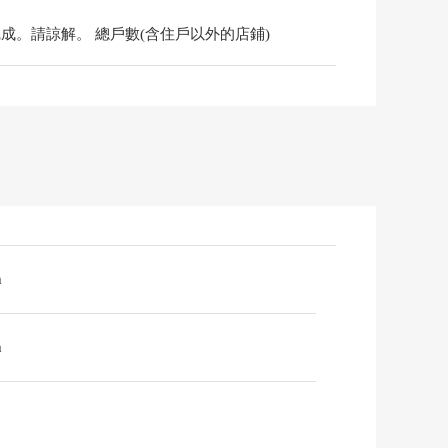
。請諒解。 總戶數(含住戶以外的店鋪)
m
m