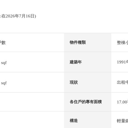
日:在2026年7月16日)
戶數
整棟
物件種類
8
199
建築年
sqf
3
出租
現狀
sqf
17.
各住戶的專有面積
輕量
構造