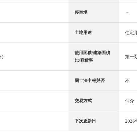
－
停車場
住宅
土地用途
使用面積/建築面積
)
第一類
比/容積率
不
國土法申報與否
仲介
交易方式
202
下次更新日