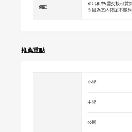
※出租中(需交接租賃契
備註
※因為室內確認不能夠
推薦重點
小學
中學
公園