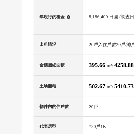
8,186,400 日圓 (調查
年現行的租金
!
20戶入住戶數20戶/總
出租情況
395.66
4258.8
全樓層總面積
m²/
502.67
5410.7
土地面積
m²/
20戶
物件內的住戶數
*20戶1K
代表房型