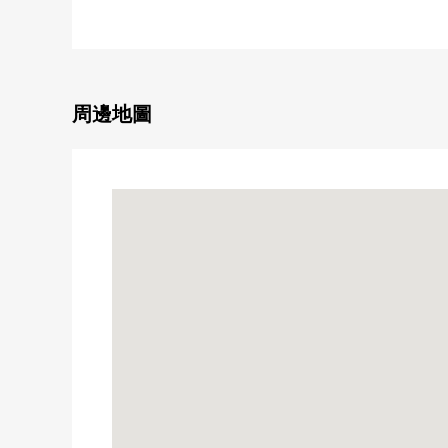
分的預測租金的東西。
○第一類低層住宅專用區
○2車站利用可(公共汽車利用)
周邊地圖
地鐵鶴舞線、名鐵豐田線"赤池"車站、名鐵豐田線"日
○到Prime樹赤池約1,470m