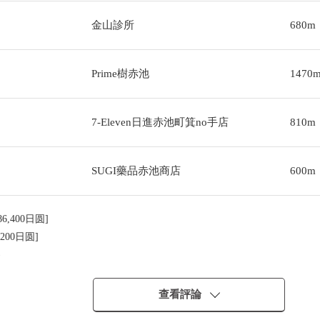
金山診所
680m
Prime樹赤池
1470
7-Eleven日進赤池町箕no手店
810m
SUGI藥品赤池商店
600m
,400日圆]
200日圆]
)
當時)
查看評論
12個月份。)含有公益金，是)的比例并且且尚未扣除所有需要維持該物件