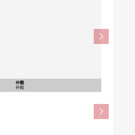
立日進西中學校(約2330m)
進市立西小學(約1770m)
Prime樹赤池(約1470m)
含有前面道路的外觀
含有前面道路的外觀
共有部分
共有部分
外觀
外觀
外觀
外觀
外觀
外觀
外觀
外觀
外觀
腳踏車停放處
腳踏車停放處
步行19分鐘。
步行23分鐘。
步行30分鐘。
前面道路
前面道路
外觀
外觀
外觀
外觀
外觀
外觀
外觀
外觀
外觀
其他