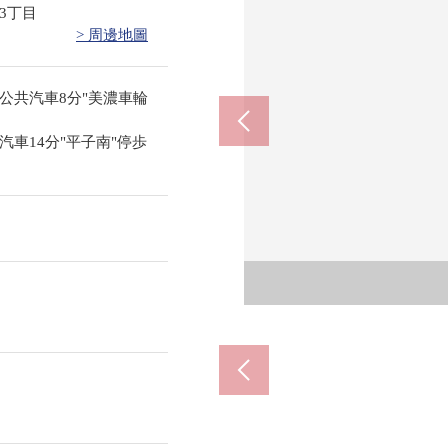
3丁目
> 周邊地圖
公共汽車8分"美濃車輪
車14分"平子南"停歩
日進市
日