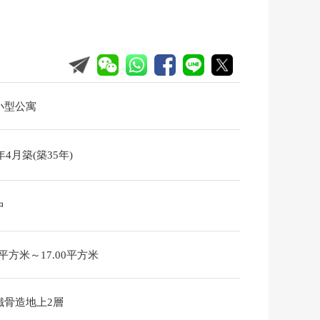
小型公寓
1年4月築(築35年)
中
00平方米～17.00平方米
鐵骨造地上2層