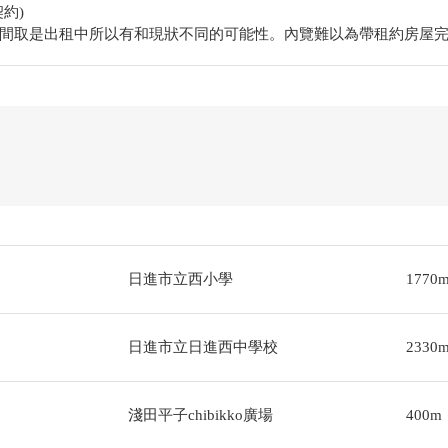
約)
間取是出租中所以有和現狀不同的可能性。內覽難以為帶租約房屋完成
日進市立西小學
1770
日進市立日進西中學校
2330
淺田平子chibikko廣場
400m