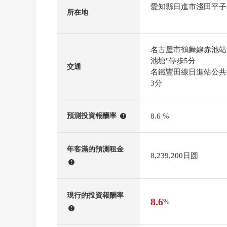
愛知縣日進市淺田平子
所在地
名古屋市鶴舞線赤池站
池塘"停歩5分
交通
名鐵豐田線日進站公共汽
3分
8.6 %
預測投資報酬率
!
年客滿的預測租金
8,239,200日圆
!
現行的投資報酬率
8.6
%
!