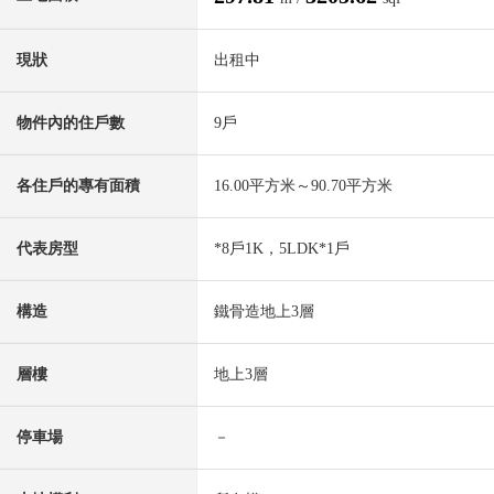
現狀
出租中
物件內的住戶數
9戶
各住戶的專有面積
16.00平方米～90.70平方米
代表房型
*8戶1K，5LDK*1戶
構造
鐵骨造地上3層
層樓
地上3層
停車場
－