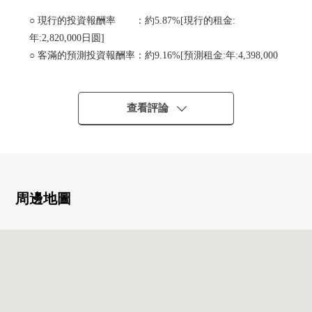
○ 現行的投資報酬率 ：約5.87%[現行的租金:
年:2,820,000日圆]
○ 客滿的預測投資報酬率：約9.16%[預測租金:年:4,398,000
日圆]
7戶總戶數9戶/生產數(調查日:2026年5月15日當時)
停車台數：2台/生產台數：0(調查日:2026年5月15日當
查看評論
時)
※投報率對銷售價格的年現行、預測租金收入(租金的12個
月份。)含有公益金，是)的比例并且且尚未扣除所有需要維
持該物件的課稅金和其他支出費用算出。另外，不是保證
周邊地圖
空房部分的預測租金的東西。