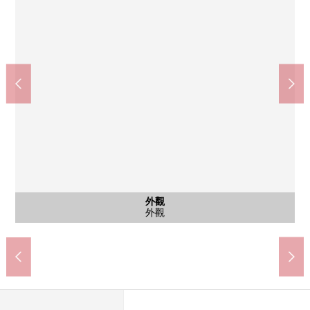
春日井市立北城小學(約1000m)
春日井市立南城中學(約2500m)
春日井出川郵局(約480m)
含有前面道路的外觀
停車場
外觀
外觀
外觀
步行13分鐘。
步行32分鐘。
步行6分鐘。
前面道路
停車場
外觀
外觀
外觀