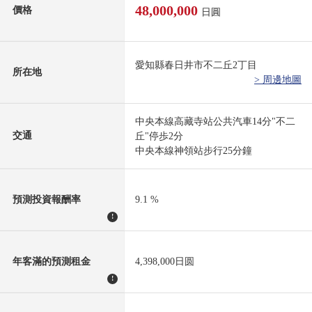
48,000,000
價格
日圓
愛知縣春日井市不二丘2丁目
所在地
> 周邊地圖
中央本線高藏寺站公共汽車14分"不二
交通
丘"停歩2分
中央本線神領站步行25分鐘
預測投資報酬率
9.1 %
!
年客滿的預測租金
4,398,000日圆
!