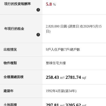
5.8
現行的投資報酬率
%
!
2,820,000 日圓 (調查日:在2026年5月15
年現行的租金
日)
!
出租情況
9戶入住戶數7戶/總戶數
物件種類
整棟住宅大樓
258.43
2781.74
全樓層總面積
m²/
sqf
建築年
1992年4月築(築34年)
297.81
3205.62
土地面積
m²/
sqf