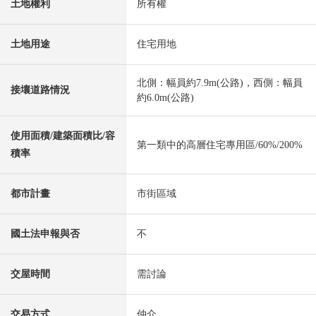
土地權利
所有權
土地用途
住宅用地
北側：幅員約7.9m(公路)，西側：幅員
接壤道路情況
約6.0m(公路)
使用面積/建築面積比/容
第一類中的高層住宅專用區/60%/200%
積率
都市計畫
市街區域
國土法申報與否
不
交屋時間
需討論
交易方式
仲介