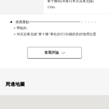
東十條站(JR東日本京浜東北線)
150m
■ 推薦重點━━━━━━━━━━━━━━━・・・・・
○ 帶租約
○ JR京浜東北線"東十條"車站步行3分鐘的良好地理位置
○ 在住友不動產株式會社[新建房屋的相似者]翻新，實施
(2020年12月)
○ 在1樓從屬於庫房
查看評論
○ 別墅型(2樓～3樓)
○ 全居室存儲空間有
○ 容易把打掃換成的全室木地板式樣
0 約超過6.0張塌塌米全居室
0 地板暖氣(客餐廳部分)
周邊地圖
0 2個地方廁所
0 全居室兩面派采光
■ 周邊設施━━━━━━━━━━━━━━━・・・・・