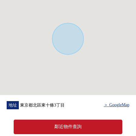
0 按照峰會商店王子櫻田商店約420m
0 Lawson東十條3丁目商店約10m
0 明利會中央綜合醫院約60m
■ 備註━━━━━━━━━━━━━━━・・・・・
○ 出租中(需交接租賃契約)
○ 本房屋變成區分所有建築物。自行管理。
○ 根據金融機關，有處理被限製為的可能性。
○ 防火居住地
＞ GoogleMap
地址
東京都北區東十條3丁目
鄰近物件查詢