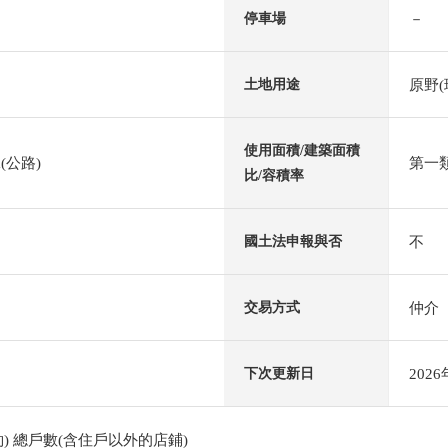
－
停車場
原野(
土地用途
使用面積/建築面積
(公路)
第一類
比/容積率
不
國土法申報與否
仲介
交易方式
202
下次更新日
) 總戶數(含住戶以外的店鋪)