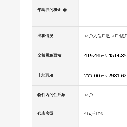
－
年現行的租金
!
14戶入住戶數14戶/總
出租情況
419.44
4514.8
全樓層總面積
m²/
277.00
2981.6
土地面積
m²/
14戶
物件內的住戶數
*14戶1DK
代表房型