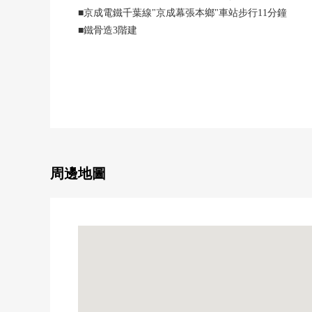
■京成電鐵千葉線"京成幕張本鄉"車站步行11分鐘
■鐵骨造3階建
■土地約83坪
■整形地
■正面寬度約18.3m
■浴室、廁所不同
■獨立盥洗台
■室內洗衣機場地
周邊地圖