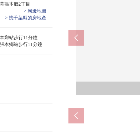
幕張本鄉2丁目
> 周邊地圖
> 找千葉縣的房地產
本鄉站步行11分鐘
張本鄉站步行11分鐘
Lawso
京成幕張
藥之福
幕張本
業務
懷斯
永