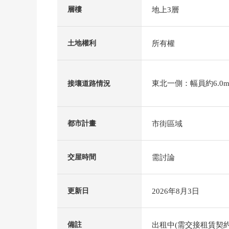
地上3層
層樓
所有權
土地權利
東北一側：幅員約6.0m
接壤道路情況
市街區域
都市計畫
需討論
交屋時間
2026年8月3日
更新日
出租中(需交接租賃契約
備註