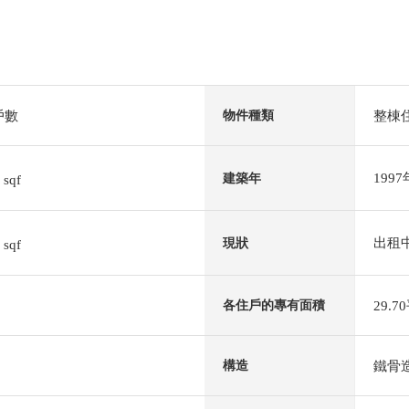
戶數
整棟
物件種類
5
199
建築年
sqf
2
出租
現狀
sqf
29.
各住戶的專有面積
鐵骨
構造