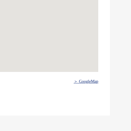
＞ GoogleMap