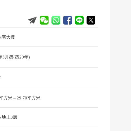
住宅大樓
7年3月築(築29年)
中
70平方米～29.70平方米
造地上3層