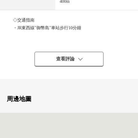
400m
◇交通指南
・JR東西線"御幣島"車站步行10分鐘
◇推薦重點
・木造，鋼筋混凝土結構的3層樓3LDK
・也在朝日進入的東面朝向的陽台便於洗的衣物
查看評論
・容易把家具的版面設計在牆帳單廚房換成的房型
・有閣樓收納，并且收納力也充實
◇2026年1月完畢濟翻新內容
"新製"
周邊地圖
・組合廚房·整體衛浴、盥洗台、廁所
・門一部分、監視器電話
"換貼"
・Cross全盤、層瓷磚、紗門一部分、隔扇、拉門