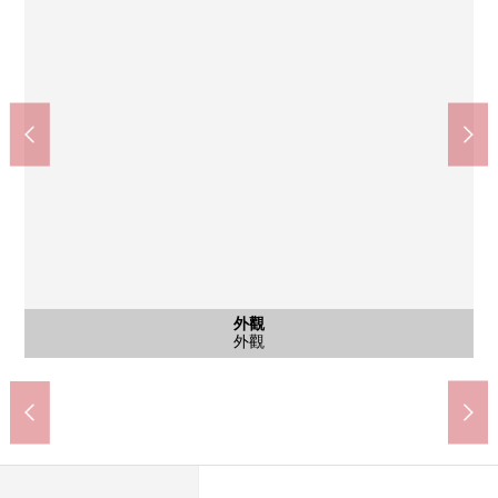
財團法人大阪勞働衛生Center第一醫院(約300m)
7-Eleven大阪御幣島6丁目商店(約300m)
大阪市立御幣島小學(約450m)
西澱川歌島橋郵局(約400m)
大阪市立佃中學(約1100m)
LIFE御幣島商店(約700m)
公共汽車
停車場
外觀
門口
收納
廁所
陽台
步行14分鐘
步行9分鐘
步行4分鐘
步行6分鐘
步行4分鐘
步行5分鐘
公共汽車
停車場
外觀
門口
收納
廁所
陽台