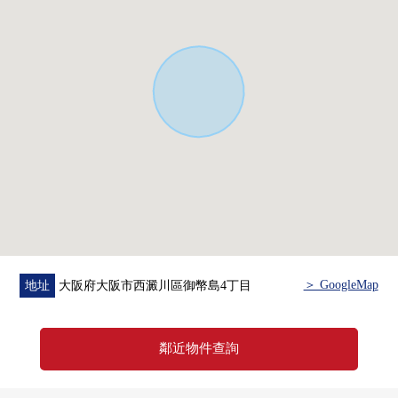
◇周邊環境
・supamaruhachi mitejima店約450m(步行6分鐘)
・LIFE御幣島商店約700m(步行9分鐘)
・7-Eleven大阪御幣島6丁目約300m(步行4分鐘)
・Lawson御幣島3丁目約800m(步行10分鐘)
・御幣島小學約450m(步行6分鐘)
・佃中學約1100m(步行14分鐘)
・大阪勞働衛生Center第一醫院約300m(步行4分鐘)
・西澱川歌島橋郵局約400m(步行5分鐘)
＞ GoogleMap
地址
大阪府大阪市西澱川區御幣島4丁目
鄰近物件查詢