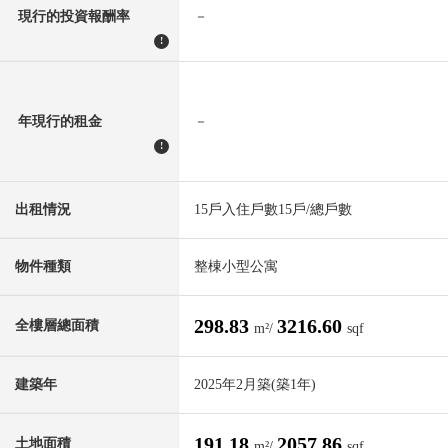
現行的投資報酬率
－
!
年現行的租金
－
!
出租情況
15戶入住戶數15戶/總戶數
物件種類
整棟小型公寓
298.83
3216.60
全樓層總面積
m²/
sqf
建築年
2025年2月築(築1年)
191.18
2057.86
土地面積
m²/
sqf