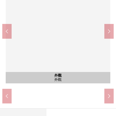
小平站(西武新宿線)(約180m)
含有前面道路的外觀
含有前面道路的外觀
共有部分
共有部分
外觀
外觀
外觀
其他
房屋前面道路
房屋前面道路
防盜門，信箱
步行3分鐘。
垃圾站
外觀
外觀
外觀
名牌