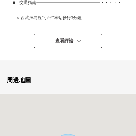
■ 交通指南━━━━━━━━━━━━━━━・・・・・
○ 西武拜島線"小平"車站步行3分鐘
○ 西武拜島線"荻山"車站步行16分鐘
○ 西武多摩湖線"荻山"車站步行16分鐘
查看評論
■ 推薦重點━━━━━━━━━━━━━━━・・・・・
0 2025年2月築的整棟小型公寓
0 15戶總戶數(1K型)
周邊地圖
0 各家各戶有陽台
0 浴室·廁所不同
0 3樓是有閣樓