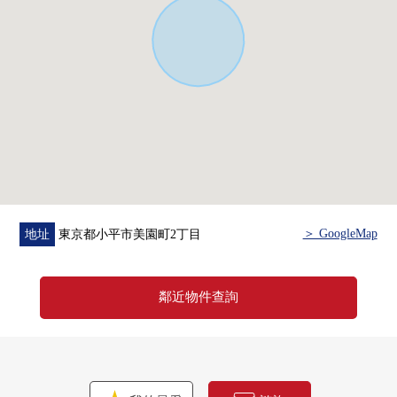
■ 設備━━━━━━━━━━━━━━━・・・・・
0 防盜門
0 宅配保管櫃·信箱
0 有監視器的內部對講機
0 浴室烘乾機、獨立盥洗台
0 室內洗衣機場地
＞ GoogleMap
地址
東京都小平市美園町2丁目
鄰近物件查詢