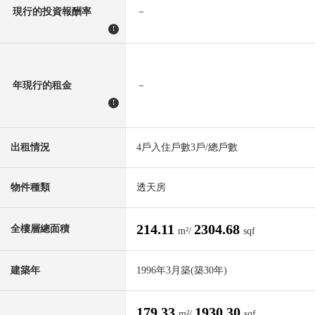
現行的投資報酬率
－
!
年現行的租金
－
!
出租情況
4戶入住戶數3戶/總戶數
物件種類
透天房
214.11
2304.68
全樓層總面積
m²/
sqf
建築年
1996年3月築(築30年)
179.33
1930.30
m²/
sqf