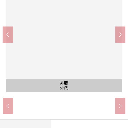
Peacock store久我山商店(約560m)
久我山站(京王井之頭線)(約490m)
久我山站(京王井之頭線)(約490m)
峰會商店久我山商店(約630m)
含有前面道路的外觀
外觀
外觀
院子
其他
廁所
共有部分(銷售價格不包括供給品)
銷售價格不包括供給品
房屋前面道路
步行7分鐘
步行7分鐘
步行7分鐘
步行8分鐘
和式房間
和式房間
和式房間
和式房間
和式房間
外觀
外觀
室內
室內
其他
其他
院子