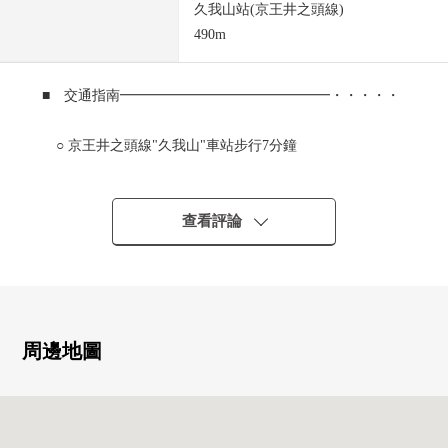
久我山站(京王井之頭線)
490m
■ 交通指南━━━━━━━━━━━━━━━・・・・・
○ 京王井之頭線"久我山"車站步行7分鐘
■ 推薦重點━━━━━━━━━━━━━━━・・・・・
查看評論
0 閒靜的住宅區
0 出借併用住宅
0 地下1樓地上2層
0 居住部分<5LDK+K>
0 出借部分<1R*3戶>
周邊地圖
0 小房間背後收納，地下庫房
0 茶室(供有nijiri口的茶室，水坑，茶室使用的廚房)