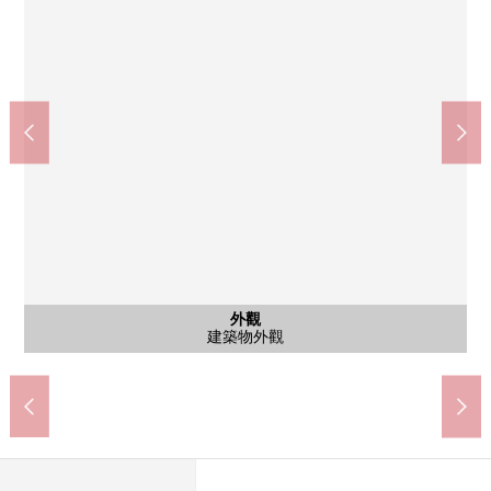
外觀
外觀
外觀
外觀
陽台
全家便利店川崎中的淺灘商店(約240m)
京急大師線"東門前"車站(約320m)
Lawson東門前站前店(約320m)
ＯＫ川崎大師商店(約110m)
東門前公園(約130m)
建築物外觀
建築物外觀
建築物外觀
建築物外觀
走廊