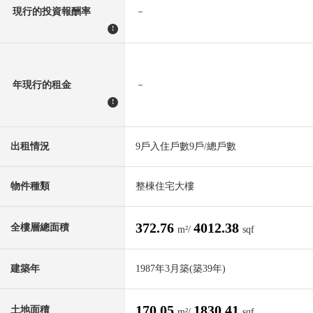
現行的投資報酬率
－
!
年現行的租金
－
!
出租情況
9戶入住戶數9戶/總戶數
物件種類
整棟住宅大樓
372.76
4012.38
全樓層總面積
m²/
sqf
建築年
1987年3月築(築39年)
170.05
1830.41
土地面積
m²/
sqf