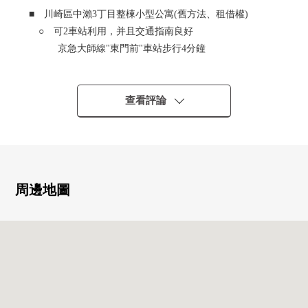
■ 川崎區中瀨3丁目整棟小型公寓(舊方法、租借權)
○ 可2車站利用，并且交通指南良好
京急大師線"東門前"車站步行4分鐘
京急大師線"川崎大師"車站步行8分鐘
○ 到生活購物中心、飲食店進入的購物中心步行2分鐘
的便利性
查看評論
○ 鐵骨造陸地屋頂4階建
○ 1樓部分，住房、事務所，2-4樓變成住房
○ 借地期間：從2022年10月19日到2052年10月18日(30
年)
○ 地租：每月費用31,620日圆
周邊地圖
※本部門是供投資、實業使用的房屋的專業的部門。如感
興趣,歡迎請隨時聯繫我們。