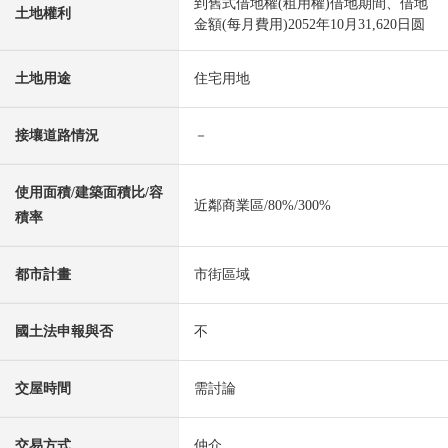
到舊式借地權(租用權)借地期間、借地
土地權利
金額(每月費用)2052年10月31,620日圆
土地用途
住宅用地
接壤道路情況
－
使用面積/建築面積比/容
近鄰商業區/80%/300%
積率
都市計畫
市街區域
國土法申報與否
不
交屋時間
需討論
交易方式
仲介