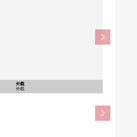
蒲園站(京成本線)(約560m)
含有前面道路的外觀
外觀
外觀
外觀
外觀
外觀
外觀
其他
房屋前面道路
步行7分鐘。
外觀
外觀
外觀
外觀
外觀
外觀
名牌