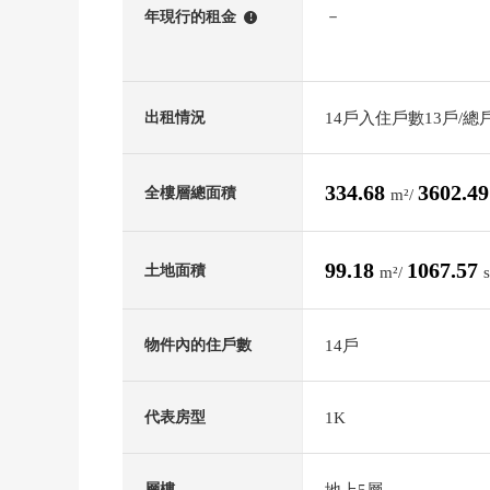
－
年現行的租金
!
14戶入住戶數13戶/總
出租情況
334.68
3602.4
全樓層總面積
m²/
99.18
1067.57
土地面積
m²/
14戶
物件內的住戶數
1K
代表房型
地上5層
層樓