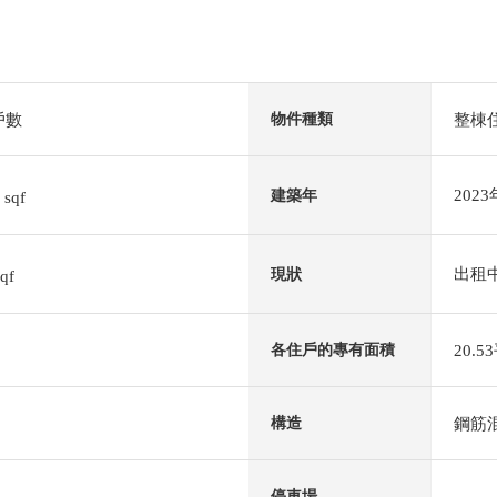
戶數
整棟
物件種類
9
202
建築年
sqf
出租
現狀
sqf
20.
各住戶的專有面積
鋼筋
構造
－
停車場