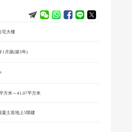
住宅大樓
3年1月築(築3年)
中
53平方米～41.07平方米
混凝土造地上5階建