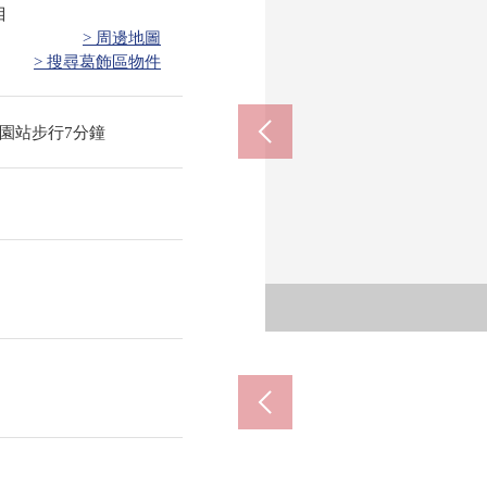
目
> 周邊地圖
> 搜尋葛飾區物件
園站步行7分鐘
堀切菖