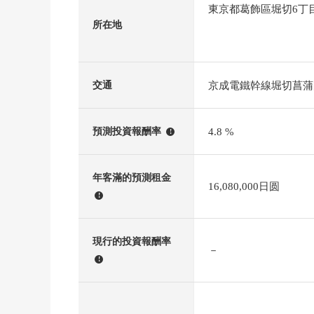
東京都葛飾區堀切6丁
所在地
京成電鐵幹線堀切菖蒲
交通
4.8 %
預測投資報酬率
!
年客滿的預測租金
16,080,000日圆
!
現行的投資報酬率
－
!