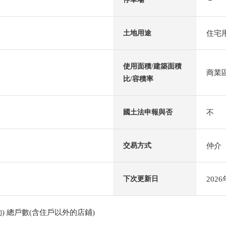
住宅
土地用途
使用面積/建築面積
商業區
比/容積率
不
國土法申報與否
仲介
交易方式
202
下次更新日
) 總戶數(含住戶以外的店鋪)