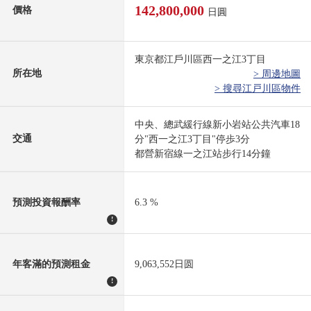
142,800,000
價格
日圓
東京都江戶川區西一之江3丁目
所在地
> 周邊地圖
> 搜尋江戸川區物件
中央、總武緩行線新小岩站公共汽車18
交通
分"西一之江3丁目"停歩3分
都營新宿線一之江站步行14分鐘
預測投資報酬率
6.3 %
!
年客滿的預測租金
9,063,552日圆
!