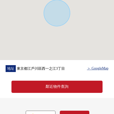
※一部分副租借(到詳細負責)中的
本部門是供投資、實業使用的房屋的專業的部門。請隨便
詢問。
＞ GoogleMap
地址
東京都江戶川區西一之江3丁目
鄰近物件查詢