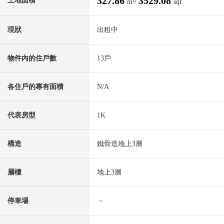
327.86
3529.08
土地面積
m²/
sqf
現狀
出租中
物件內的住戶數
13戶
各住戶的專有面積
N/A
代表房型
1K
構造
鐵骨造地上3層
層樓
地上3層
停車場
－