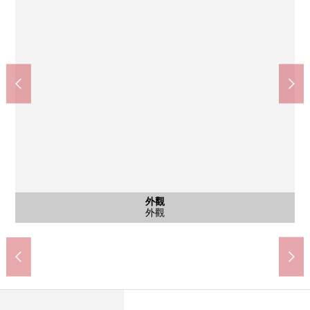
奧運會西一之江商店(約40m)
含有前面道路的外觀
共有部分
共有部分
外觀
外觀
外觀
外觀
入口
入口
入口
奧運會西一之江商店
自行車堆放處入口
宅配BOX&郵筒
防盜門的
前面道路
外觀
外觀
外觀
外觀
入口
走廊