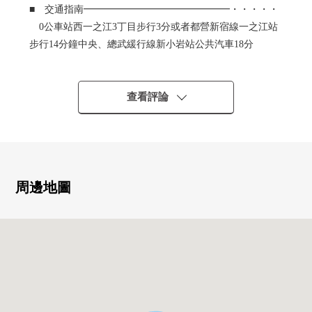
■ 交通指南━━━━━━━━━━━━━━━・・・・・
0公車站西一之江3丁目步行3分或者都營新宿線一之江站
步行14分鐘中央、總武緩行線新小岩站公共汽車18分
■ 推薦重點
02線路能利用，便於通勤，上學
查看評論
0 用地面積約99坪整形地
0 在1k*13個房間共計13戶滿租生產時
0 1990年6月築，鐵骨造3階建
周邊地圖
0有從屬於防盜門，宅配BOX在的屋頂的自行車堆放處
■ LIFE信息
0奧運會西一之江商店 約40m
0Lawson西一之江商店 約520m