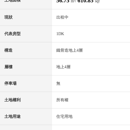
56.75
610.85
土地面積
m²/
sqf
現狀
出租中
代表房型
1DK
構造
鐵骨造地上4層
層樓
地上4層
停車場
無
土地權利
所有權
土地用途
住宅用地