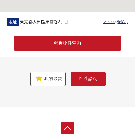
房屋的詳細、需討論是如感興趣,歡迎請隨時聯繫我們。
＞ GoogleMap
地址
東京都大田區東雪谷2丁目
鄰近物件查詢
我的最愛
諮詢