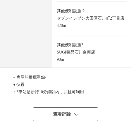
其他便利設施２
セブンイレブン大田区石川町2丁目店
420m
其他便利設施3
SUGI藥品石川台商店
90m
－房屋的推薦重點-
▼位置
・3車站是步行10分鐘以內，并且可利用
東急池上線"石川台"車站步行5分鐘
東急池上線"雪谷大冢"車站步行9分鐘
東急池上線"洗足池"車站步行10分鐘
查看評論
▼建築物的特徴