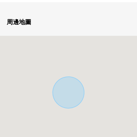
・土地面積56.75平方公尺(約17.16坪)
・建築面積169.74平方公尺(約51.34坪)
・鐵骨造4階建
周邊地圖
・前面道路面向中原大道，認識性良好
・2026年6月外壁塗抹工程、屋頂防水工程完畢
▼帶租約房屋
・每月費用租金：330,000日圆
・年租金：3,960,000日圆
・現行的投資報酬率：4.5%
▼周邊環境
・Peacock store石川台商店步行2分鐘(約130m)
・Mybasket石川台站南店步行5分鐘(約350m)
・Lawson LAWSON+toks石川台站前店步行5分鐘(約330m)
・SUGI藥品石川台商店步行2分鐘(約90m)
■ 在找想要的家方面給予幫助的━━━━━・・・