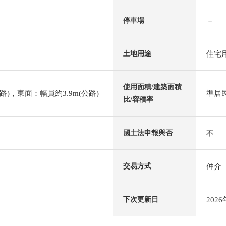
－
停車場
住宅
土地用途
使用面積/建築面積
路)，東面：幅員約3.9m(公路)
準居民
比/容積率
不
國土法申報與否
仲介
交易方式
202
下次更新日