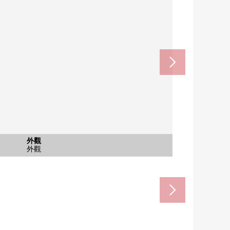
公共汽車
外觀
外觀
入口
外觀
外觀
室內
室內
室內
收納
廚房
廁所
其他
門口
風景
帶電視監視器的內部對講機
室內(從廚房一側拍攝)
來自室內的風景(3樓)
室內(從門口拍攝)
公共汽車
外觀
外觀
入口
外觀
外觀
室內
廚房
廁所
門口
WIC