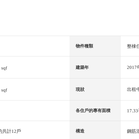
整棟
物件種類
1
201
建築年
sqf
0
出租
現狀
sqf
17.
各住戶的專有面積
K的共計12戶
鋼筋
構造