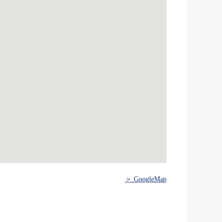
＞ GoogleMap