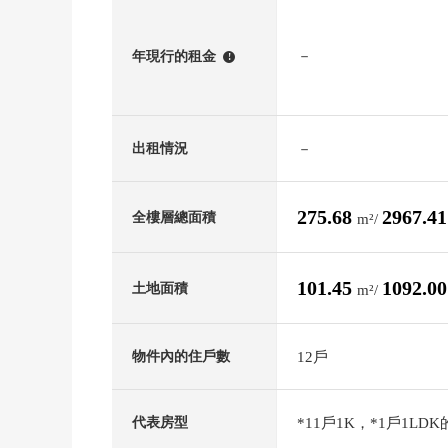
－
年現行的租金
!
－
出租情況
275.68
2967.4
全樓層總面積
m²/
101.45
1092.0
土地面積
m²/
12戶
物件內的住戶數
*11戶1K，*1戶1LD
代表房型