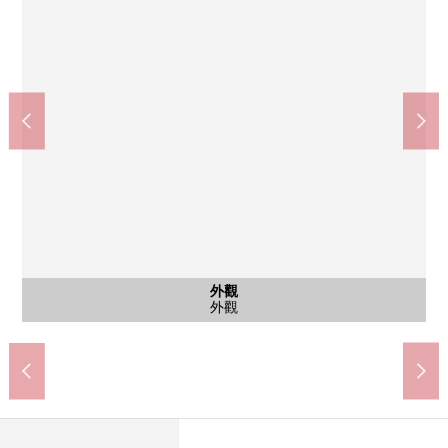
公共汽車
外觀
外觀
外觀
入口
外觀
外觀
其他
室內
室內
收納
廚房
洗臉
收納
廁所
陽台
風景
室內(從陽台一側拍攝)
室內(從門口一側拍攝)
來自陽台的風景
公共汽車
外觀
外觀
外觀
入口
外觀
外觀
外觀
廚房
洗臉
鞋櫃
廁所
陽台
WIC