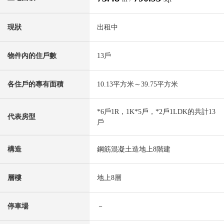
現狀
出租中
物件內的住戶數
13戶
各住戶的專有面積
10.13平方米～39.75平方米
*6戶1R，1K*5戶，*2戶1LDK的共計13
代表房型
戶
構造
鋼筋混凝土造地上8階建
層樓
地上8層
停車場
－