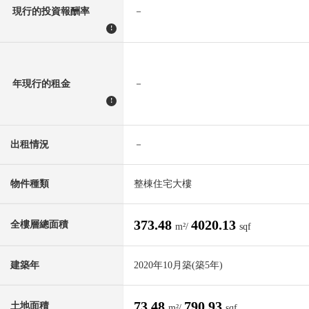
現行的投資報酬率
－
!
年現行的租金
－
!
出租情況
－
物件種類
整棟住宅大樓
373.48
4020.13
全樓層總面積
m²/
sqf
建築年
2020年10月築(築5年)
73.48
790.93
土地面積
m²/
sqf