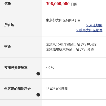
396,000,000
價格
日圓
東京都大田區蒲田4丁目
所在地
> 周邊地圖
> 搜尋大田區物件
京濱東北/根岸線蒲田站步行10分鐘
交通
京急機場線京急蒲田站步行5分鐘
預測投資報酬率
4.0 %
!
年客滿的預測租金
15,876,000日圆
!