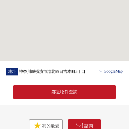
▼周邊環境
・Mybasket日吉本町站東店步行3分鐘(約240m)
・7-Eleven橫濱日吉本町3丁目商店步行4分鐘(約270m)
・apitaterasu橫濱綱島步行14分鐘(約1100m)
・日吉的山岡公園步行3分鐘(約220m)
■在找想要的家方面給予幫助的━━━━━・・・
房屋的詳細、需討論是如感興趣,歡迎請隨時聯繫我們。
＞ GoogleMap
地址
神奈川縣橫濱市港北區日吉本町3丁目
鄰近物件查詢
我的最愛
諮詢