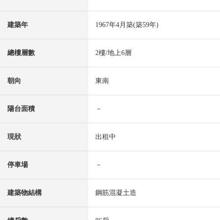
建築年
1967年4月築(築59年)
總樓層數
2樓/地上6層
朝向
東南
陽台面積
－
現狀
出租中
停車場
－
建築物結構
鋼筋混凝土造