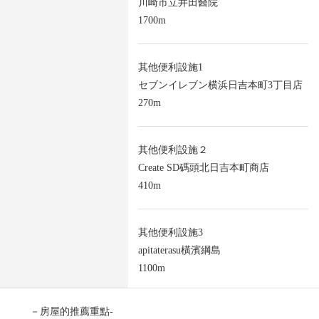
川崎市立井田醫院
1700m
其他便利設施1
セブンイレブン横浜日吉本町3丁目店
270m
其他便利設施２
Create SD碼頭北日吉本町商店
410m
其他便利設施3
apitaterasu橫濱綱島
1100m
－房屋的推薦重點-