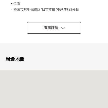
▼位置
・橫濱市營地鐵綠線"日吉本町"車站步行9分鐘
・東急東橫線"日吉"車站步行13分鐘
▼Mansion的特徴
查看評論
・鋼筋混凝土造6階建2樓部分
・步行範圍以內有商業設施，便於購物的居住環境
▼房間的特徴
・陽光在東南朝向良好(依據天氣好壞)
周邊地圖
・作為室內裝飾空間，也能靈活運用的老虎窗
・10張塌塌米西式房間有2個地方壁櫥
▼設備
・有窗，容易換空氣，亮的整體衛浴
・容易集中於菜的牆帳單廚房
・廚房有擱板，收納豐富