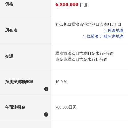
6,800,000
價格
日圓
神奈川縣橫濱市港北區日吉本町3丁目
所在地
> 周邊地圖
> 找橫濱/川崎的房地產
橫濱市綠線日吉本町站步行9分鐘
交通
東急東橫線日吉站步行13分鐘
預測投資報酬率
10.0 %
!
年預測租金
780,000日圆
!