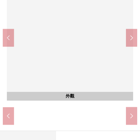
Mybasket日吉本町站東店(約240m)
apitaterasu橫濱綱島(約1100m)
橫濱市立日吉南小學(約550m)
橫濱市立日吉台中學(約440m)
川崎市立井田醫院(約1700m)
橫濱南日吉郵局(約540m)
ＯＫ日吉店(約780m)
共有部分
其他當地
其他當地
其他當地
其他當地
停車場
外觀
外觀
外觀
入口