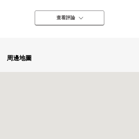
・京王井之頭線"吉祥寺"車站步行6分鐘
・在沿吉祥寺通便於通勤上學
▼Mansion的特徴
查看評論
・適合東南的有陽台的採光房
・風景在8樓部分良好(依據天氣好壞)
・電梯aride移動也順利
▼房間的特徴
・私人使用面積約34.53平方公尺的1R(一間房)
周邊地圖
・收納豐富，作為采光良好度的室內空間
・廚房·化妝室·浴室完備
▼房屋的特徴
・帶租約房屋
・出租中※請詢問出借條件
■ 在找想要的家方面給予幫助的━━━━━・・・
房屋的詳細、需討論是如感興趣,歡迎請隨時聯繫我們。