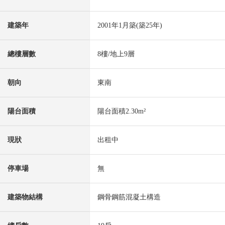
建築年
2001年1月築(築25年)
總樓層數
8樓/地上9層
朝向
東南
陽台面積
陽台面積2.30m²
現狀
出租中
停車場
無
建築物結構
鋼骨鋼筋混凝土構造