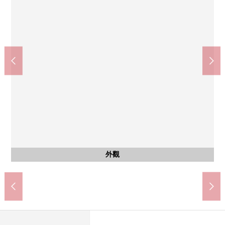
共有部分
其他當地
其他當地
垃圾場地
前面道路
前面道路
外觀
入口
外觀
外觀
外觀
外觀
入口
入口