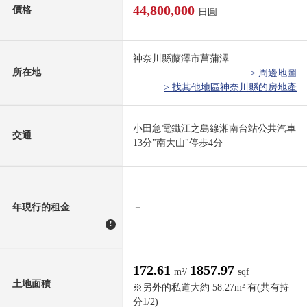
44,800,000
價格
日圓
神奈川縣藤澤市菖蒲澤
所在地
> 周邊地圖
> 找其他地區神奈川縣的房地產
小田急電鐵江之島線湘南台站公共汽車
交通
13分"南大山"停歩4分
年現行的租金
－
!
172.61
1857.97
m²/
sqf
土地面積
※另外的私道大約 58.27m² 有(共有持
分1/2)