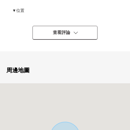
▼位置
・小田急電鐵江之島線、橫濱市藍線・
相模鐵道泉野線"湘南台"車站公共汽車13分"南大山"停歩4
分
查看評論
▼土地的特徴
・土地面積172.61平方公尺(約52.21坪)的整形地。
・在有建築條件的土地，沒有。
・能在喜歡的House廠商要建築。
周邊地圖
▼周邊環境
・到7-Eleven藤澤菖蒲澤店約100m
・到伊藤洋華堂湘南台商店約350m
■ 在找想要的家方面給予幫助的━━━━━・・・
房屋的詳細、需討論是如感興趣,歡迎請隨時聯繫我們。