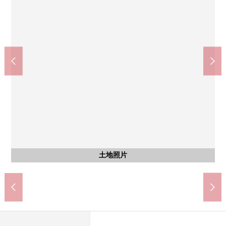
伊藤洋華堂湘南台商店(約350m)
7-Eleven藤澤菖蒲澤店(約100m)
Welcia藤澤石川商店(約1010m)
藤澤市立觀點小學(約3000m)
藤澤市立觀點中學(約2550m)
ropia石川商店(約1070m)
含有前面道路的外觀
土地照片
土地照片
土地照片