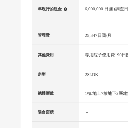
6,000,000 日圓 (調查
年現行的租金
!
25,347日圆/月
管理費
專用院子使用費190日圆/
其他費用
2SLDK
房型
1樓/地上7樓地下2層建
總樓層數
－
陽台面積