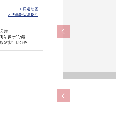
> 周邊地圖
> 搜尋新宿區物件
0分鐘
町站步行9分鐘
場站步行13分鐘
新宿
慶
赤
M