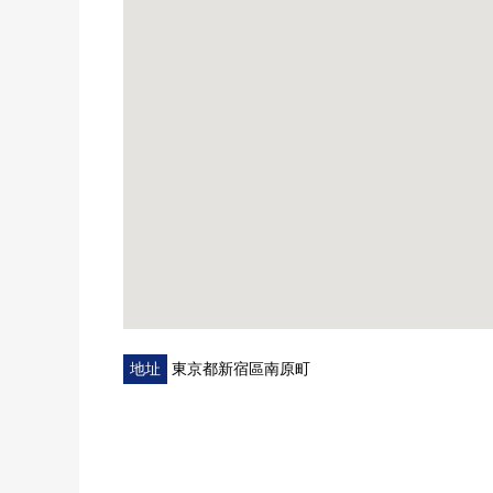
○ 1樓部分，東南朝向
○ 開放性的視界從客廳飯廳擴展到的東南Terrace專
○ 在Terrace+專用的院子約44平方公尺
○ 在客廳飯廳，地板暖氣有
○ 能瞭望客廳飯廳的開放式組合廚房
・ 3份瓦斯爐
・ 食器洗淨乾燥機
・ 垃圾處理器
・ 凈水器
○ 浴室
・ 追，焚燒，可以
・ 浴室烘乾機
・1620尺寸
地址
東京都新宿區南原町
○ 豐富的收藏
・在各西式房間嵌入式衣櫃有
・約0.6張塌塌米儲藏室
○ 附帶TV監視器的內部對講機