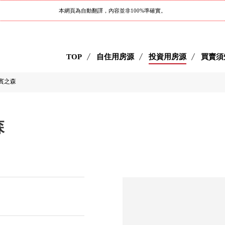
本網頁為自動翻譯，內容並非100%準確實。
TOP
自住用房源
投資用房源
買賣須
谷迎賓之森
森