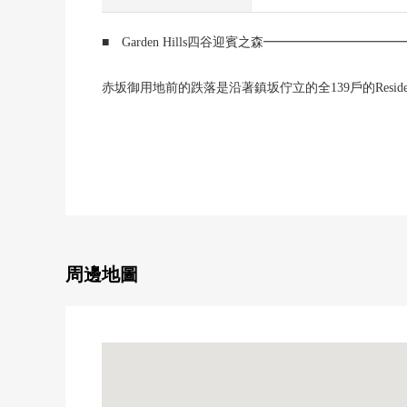
■ Garden Hills四谷迎賓之森━━━━━━━━━
赤坂御用地前的跌落是沿著鎮坂佇立的全139戶的Residen
在入口大廳，愉汙垢能隔著玻璃要開放性的露天庭院
■ 房屋的特徴━━━━━━━━━━━━━━━・・
○ 2016年10月築
○ 住友不動產株式會社開發商×西松建設株式會社施
○ 2層樓梯井的入口大廳
○ 有像Art空間那樣的開放感覺的露天庭院
周邊地圖
○ 禮賓服務有，夜間是警衛配置
○ Fitness Room有
○ 雙層防盜門系統(入口，電梯前)
■ 房間的特徴━━━━━━━━━━━━━━━・・