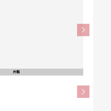
區四谷第6小學(約1110m)
應義塾大學醫院(約830m)
坂行宮迎賓館(約400m)
inami基町公園(約50m)
國立競技場站(約1040m)
四谷警察局(約1150m)
komore四谷(約910m)
信濃町站(約720m)
四谷郵局(約700m)
四谷站(約800m)
共有部分
大廳
入口
入口
入口
其他
其他
入口的泊車走道
步行12分鐘。
步行10分鐘。
步行11分鐘。
步行14分鐘。
步行15分鐘。
步行13分鐘。
步行1分鐘。
步行9分鐘。
步行9分鐘。
步行5分鐘。
入口大廳
露天庭院
露天庭院
前面道路
前面道路
外觀
入口
入口
名牌
外觀
外觀
外觀
外觀
外觀
外觀
外觀
外觀