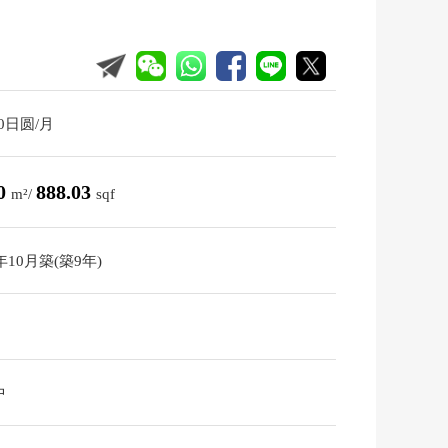
10日圆/月
50
888.03
m²/
sqf
6年10月築(築9年)
中