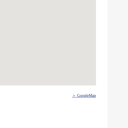
＞ GoogleMap