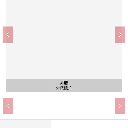
35條札幌藥妝店麻生北店(約630m)
31條7-Eleven札幌北店(約260m)
札幌北三14條郵局(約630m)
含有前面道路的外觀
含有前面道路的外觀
北陽小學(約530m)
北陽中學(約460m)
公共汽車
停車場
外觀
客廳
卧室
其他
廚房
洗臉
廁所
其他
其他
外觀
外觀
外觀
外觀
外觀
客廳
卧室
客廳
門口
其他
西北一側前面道路(幅員:約10.9m)
西北一側前面道路(幅員:約10.9m)
步行7分鐘
步行6分鐘
步行8分鐘
步行4分鐘
步行8分鐘
外觀照片
外觀照片
外觀照片
外觀照片
外觀照片
外觀照片
停車位
客廳
設備
設備
廚房
陽台
洗臉
設備
設備
設備
客廳
客廳
客廳
陽台
設備