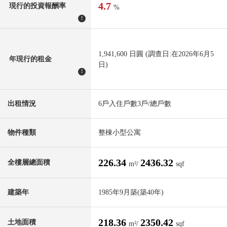
4.7
現行的投資報酬率
%
!
1,941,600 日圓 (調查日:在2026年6月5
年現行的租金
日)
!
出租情況
6戶入住戶數3戶/總戶數
物件種類
整棟小型公寓
226.34
2436.32
全樓層總面積
m²/
sqf
建築年
1985年9月築(築40年)
218.36
2350.42
土地面積
m²/
sqf