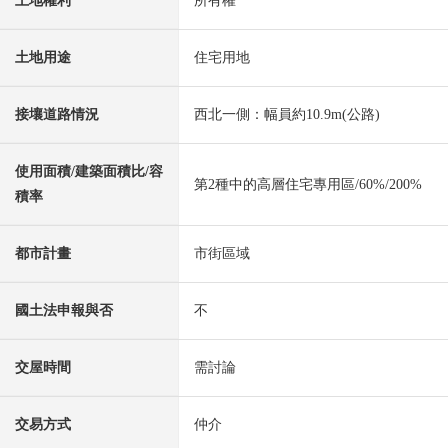
土地權利
所有權
土地用途
住宅用地
接壤道路情況
西北一側：幅員約10.9m(公路)
使用面積/建築面積比/容
第2種中的高層住宅專用區/60%/200%
積率
都市計畫
市街區域
國土法申報與否
不
交屋時間
需討論
交易方式
仲介