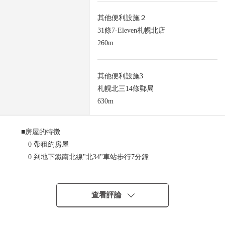
其他便利設施２
31條7-Eleven札幌北店
260m
其他便利設施3
札幌北三14條郵局
630m
■房屋的特徴
0 帶租約房屋
0 到地下鐵南北線"北34"車站步行7分鐘
0 1985年9月築
0 木造2階建
0 用地面積：218.36平方公尺(約66.05坪)
查看評論
0 建築面積：226.34平方公尺(約68.46坪)
0 第2種中的高層住宅專用區