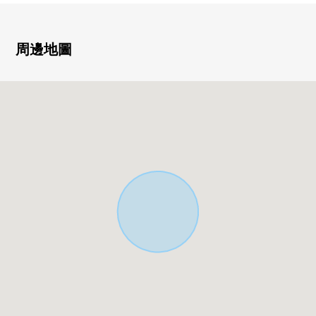
0 6戶總戶數(*4戶2DK，1DK*1戶，一間房*1戶)
0 6戶中的3戶生產(2026年6月5日當時)
0 現行的年租金：1,941,600日圆
周邊地圖
0 現行的表面投報率：約4.74%
本房屋沒正為出租中會室內的確認
刊登的房型使現狀為形象優先