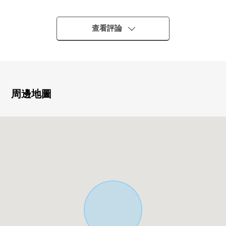
○ JR函館本線"白石"車站公共汽車乘車11分
JR北海道公共汽車"菊水元町6條4丁目"停徒歩7分
○ 到地鐵東西線"白石"車站公共汽車乘車14分
查看評論
中央總線"菊水元町6條3丁目"停徒歩8分
○ 2007年1月築
○ 木造2階建
○ 4戶總戶數(*2戶1LDK，2LDK*2戶)
4戶中的4戶生產(2026年5月當時)
周邊地圖
○ 現行的年租金：2,767,200日圆
○ 現行的表面投報率：約7.9%
○ 用地面積：279.35平方公尺(約84.50坪)
○ 建築面積：232.68平方公尺(約70.38坪)
○ 第2種中的高層住宅專用區(建築面積比60%容積率
200%)