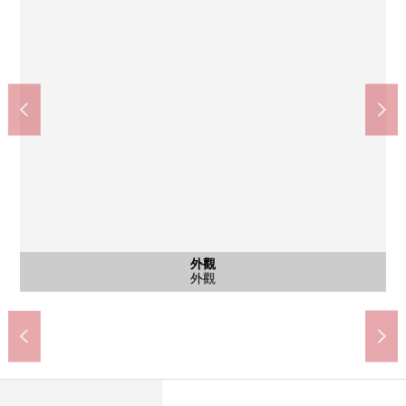
8條TSURUHA藥品菊水元町店(約830m)
業務超市菊水元町店(約1060m)
Coop札幌菊水元町店(約900m)
札幌菊水元町郵局(約870m)
美國裡中學校(約720m)
菊水舞鶴公園(約340m)
美國裡小學(約1050m)
含有前面道路的外觀
含有前面道路的外觀
停車場
停車場
停車場
外觀
外觀
外觀
外觀
外觀
外觀
外觀
東北一側前面道路(幅員約10.0m)
東北一側前面道路(幅員約10.0m)
步行14分鐘
步行12分鐘
步行14分鐘
步行11分鐘
步行11分鐘
步行9分鐘
步行5分鐘
停車場
停車場
停車場
外觀
外觀
外觀
外觀
外觀
外觀
外觀